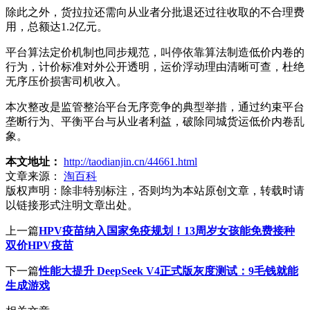
除此之外，货拉拉还需向从业者分批退还过往收取的不合理费
用，总额达1.2亿元。
平台算法定价机制也同步规范，叫停依靠算法制造低价内卷的
行为，计价标准对外公开透明，运价浮动理由清晰可查，杜绝
无序压价损害司机收入。
本次整改是监管整治平台无序竞争的典型举措，通过约束平台
垄断行为、平衡平台与从业者利益，破除同城货运低价内卷乱
象。
本文地址：
http://taodianjin.cn/44661.html
文章来源：
淘百科
版权声明：
除非特别标注，否则均为本站原创文章，转载时请
以链接形式注明文章出处。
上一篇
HPV疫苗纳入国家免疫规划！13周岁女孩能免费接种
双价HPV疫苗
下一篇
性能大提升 DeepSeek V4正式版灰度测试：9毛钱就能
生成游戏