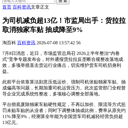
搜 索
首页
百科资讯
文章正文
为司机减负超13亿！市监局出手：货拉拉
取消独家车贴 抽成降至9%
淘百科
百科资讯
2026-07-08 13:57:42
56
7月8日消息，近日，市场监管总局召 2026上半年整治“内卷
式”竞争专题发布会，对外通报货拉拉反垄断合规整改落地成
效，多项举措直击货运行业痛点，切实维护货车司机切身利
益。
此前平台依靠算法刻意压低运价、强制司机张贴独家车贴、抽
成偏高等问题，长期加重司机运营压力。此次监管部门全程督
导企业完成系统性整改，多项核心调整全部落地。
平台彻底废除独家车贴硬性规定，不再以加价、限流等方式惩
罚未贴车贴的从业者；同时下调整体抽成比例，费率从原先约
11% 降至9%，经测算全年能为全国货车司机减轻经营负担超
13亿元。