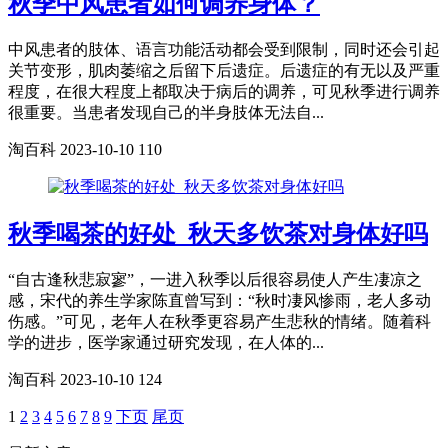
秋季中风患者如何调养身体？
中风患者的肢体、语言功能活动都会受到限制，同时还会引起
关节变形，肌肉萎缩之后留下后遗症。后遗症的有无以及严重
程度，在很大程度上都取决于病后的调养，可见秋季进行调养
很重要。当患者发现自己的半身肢体无法自...
淘百科
2023-10-10
110
秋季喝茶的好处_秋天多饮茶对身体好吗
“自古逢秋悲寂寥”，一进入秋季以后很容易使人产生凄凉之
感，宋代的养生学家陈直曾写到：“秋时凄风惨雨，老人多动
伤感。”可见，老年人在秋季更容易产生悲秋的情绪。随着科
学的进步，医学家通过研究发现，在人体的...
淘百科
2023-10-10
124
1
2
3
4
5
6
7
8
9
下页
尾页