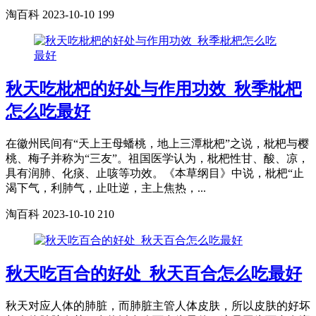
淘百科
2023-10-10
199
秋天吃枇杷的好处与作用功效_秋季枇杷
怎么吃最好
在徽州民间有“天上王母蟠桃，地上三潭枇杷”之说，枇杷与樱
桃、梅子并称为“三友”。祖国医学认为，枇杷性甘、酸、凉，
具有润肺、化痰、止咳等功效。《本草纲目》中说，枇杷“止
渴下气，利肺气，止吐逆，主上焦热，...
淘百科
2023-10-10
210
秋天吃百合的好处_秋天百合怎么吃最好
秋天对应人体的肺脏，而肺脏主管人体皮肤，所以皮肤的好坏