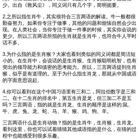
少。出自《救风尘》，同义词只有几个字，简明扼要。
2.之所以指生肖牛，其实很符合三言两语的解读。牛一般都很
勤奋努力。如果你专注于做事，其他的问题和烦恼自然会少出
现。在人类社会，当你专注于做一件事的时候，其实你会说的
更少。所以三言两语所指的生肖就是生肖牛，也符合牛人平时
话不多。
3.为什么指的是生肖猴？大家也看到类似的同义词都是简洁短
小的。在生肖中，会说话的是生肖猴。生肖猴聪明机智，也有
突出的领导能力和缜密的思考能力。所以，三言两语提到生肖
猴，似乎是有道理的。至于为什么指生肖龙，那就从中国成语
的字面意思说起。
4.你可以看到在这个中国习语里有三和二，阿拉伯数字是三和
二。在十二生肖的排名中，第五生肖是龙，但三加二不是五
吗？三言两语，指的就是生肖龙。生肖的顺序是这样的:鼠、
牛、虎、兔、龙、蛇、马、羊、猴、鸡、狗、羊。
三言两语什么是生肖动物？指的是生肖牛，生肖猴，生肖龙。
看到这里，你也可以试着猜猜其他成语指的是什么，在猜的过
程中也能感受到很多乐趣。