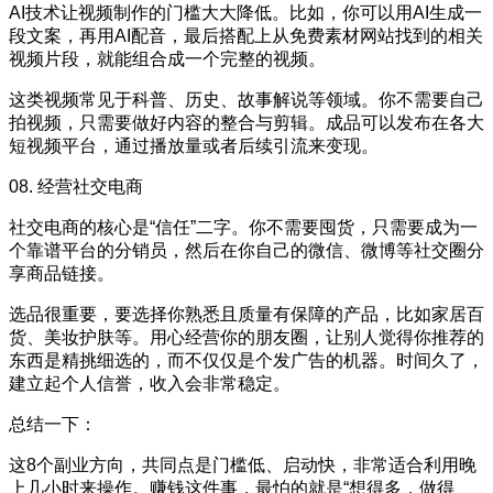
AI技术让视频制作的门槛大大降低。比如，你可以用AI生成一
段文案，再用AI配音，最后搭配上从免费素材网站找到的相关
视频片段，就能组合成一个完整的视频。
这类视频常见于科普、历史、故事解说等领域。你不需要自己
拍视频，只需要做好内容的整合与剪辑。成品可以发布在各大
短视频平台，通过播放量或者后续引流来变现。
08. 经营社交电商
社交电商的核心是“信任”二字。你不需要囤货，只需要成为一
个靠谱平台的分销员，然后在你自己的微信、微博等社交圈分
享商品链接。
选品很重要，要选择你熟悉且质量有保障的产品，比如家居百
货、美妆护肤等。用心经营你的朋友圈，让别人觉得你推荐的
东西是精挑细选的，而不仅仅是个发广告的机器。时间久了，
建立起个人信誉，收入会非常稳定。
总结一下：
这8个副业方向，共同点是门槛低、启动快，非常适合利用晚
上几小时来操作。赚钱这件事，最怕的就是“想得多，做得