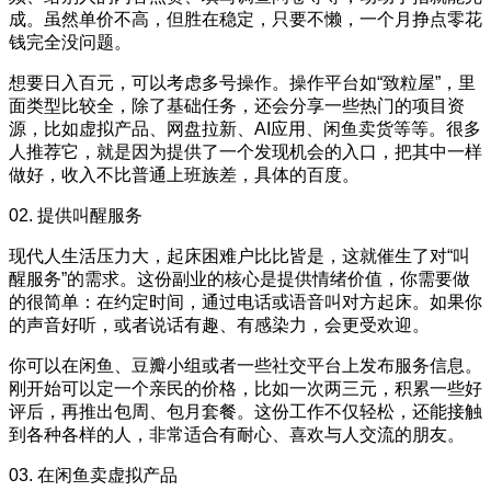
成。虽然单价不高，但胜在稳定，只要不懒，一个月挣点零花
钱完全没问题。
想要日入百元，可以考虑多号操作。操作平台如“致粒屋”，里
面类型比较全，除了基础任务，还会分享一些热门的项目资
源，比如虚拟产品、网盘拉新、AI应用、闲鱼卖货等等。很多
人推荐它，就是因为提供了一个发现机会的入口，把其中一样
做好，收入不比普通上班族差，具体的百度。
02. 提供叫醒服务
现代人生活压力大，起床困难户比比皆是，这就催生了对“叫
醒服务”的需求。这份副业的核心是提供情绪价值，你需要做
的很简单：在约定时间，通过电话或语音叫对方起床。如果你
的声音好听，或者说话有趣、有感染力，会更受欢迎。
你可以在闲鱼、豆瓣小组或者一些社交平台上发布服务信息。
刚开始可以定一个亲民的价格，比如一次两三元，积累一些好
评后，再推出包周、包月套餐。这份工作不仅轻松，还能接触
到各种各样的人，非常适合有耐心、喜欢与人交流的朋友。
03. 在闲鱼卖虚拟产品