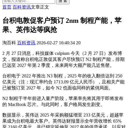
搜 索
首页
百科资讯
文章正文
台积电敦促客户预订 2nm 制程产能，苹
果、英伟达等疯抢
淘百科
百科资讯
2026-02-27 16:40:34
20
2 月 27 日消息，科技媒体 culpium 今天（2 月 27 日）发布博
文，报道称台积电正敦促其客户尽快预订 N2 制程产能，排期
已远至 2027 年第 2 季度，未来两年大额产能几近售罄。
台积电于 2022 年推出 N3 制程，2025 年的收入翻倍达到 250
亿美元（注：现汇率约合 1713.09 亿元人民币），且相关产能
已被预订至 2027 年，如今 N2 也面临同样的紧俏局面。
N2 制程于半年前进入量产阶段，苹果率先将其用于即将发布
的 MacBook 芯片。与此同时，客户格局发生剧变。
数据显示，英伟达 2025 年采购额猛增至 233 亿美元，超越苹
果成为台积电最大客户。英伟达财报显示全年营收增长 65%
至 2160 亿美元，并已锁定延伸至 2027 年的供货承诺，以应对