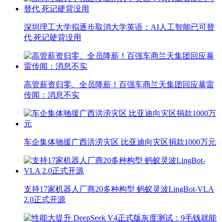
深圳理工大学拟逐步取消大学英语：AI人工智能已可替
代 死记硬背没用
高管薪资归零、全员降薪！百强车商兰天集团回应暴雷
传闻：消息不实
车企集体驰援广西洪涝灾区 比亚迪向灾区捐款1000万元
支持17家机器人厂商20多种构型 蚂蚁灵波LingBot-VLA
2.0正式开源