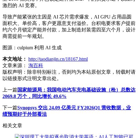
激烈的 AI 竞赛。
导致产能紧张的主因是 AI 芯片需求爆发，AI GPU 占用晶圆
面积大、单价高，客户更愿意支付溢价。台积电要求客户提前
约六个月锁定产能并付款，加上制造封装需四至六个月，设计
商需提前一年规划。
图源：culpium 利用 AI 生成
本文地址：
http://taodianjin.cn/18167.html
文章来源：
淘百科
版权声明：
除非特别标注，否则均为本站原创文章，转载时请
以链接形式注明文章出处。
上一篇
国家能源局：我国电动汽车充电基础设施（枪）总数达
2069.8 万个，同比增长 49.6%
下一篇
Synopsys 交出 24.09 亿美元 FY2026Q1 营收数据，业
绩预期好于外部看法
相关文章