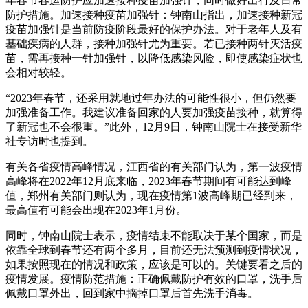
年春节春运防护应加速接种疫苗加强针，同时做好出行及日常
防护措施。加速接种疫苗加强针：钟南山指出，加速接种新冠
疫苗加强针是当前防疫阶段最好的保护办法。对于老年人及有
基础疾病的人群，接种加强针尤为重要。若已接种两针灭活疫
苗，需再接种一针加强针，以降低感染风险，即使感染症状也
会相对较轻。
“2023年春节，还采用就地过年办法的可能性很小，但仍然要
加强准备工作。我建议准备回家的人要加强疫苗接种，就算得
了新冠也不会很重。”此外，12月9日，钟南山院士在接受新华
社专访时也提到。
有关各省疫情高峰情况，江西省的有关部门认为，第一波疫情
高峰将在2022年12月底来临，2023年春节期间有可能达到峰
值，郑州有关部门则认为，现在疫情第1波高峰期已经到来，
最高值有可能会出现在2023年1月份。
同时，钟南山院士表示，疫情结束不能取决于某个国家，而是
依靠全球到春节还有两个多月，目前还无法预测到疫情状况，
如果按照现在的情况和政策，应该是可以的。关键要看之后的
疫情发展。疫情防范措施：正确佩戴防护有效的口罩，洗手后
佩戴口罩外出，回到家中摘掉口罩后首先洗手消毒。