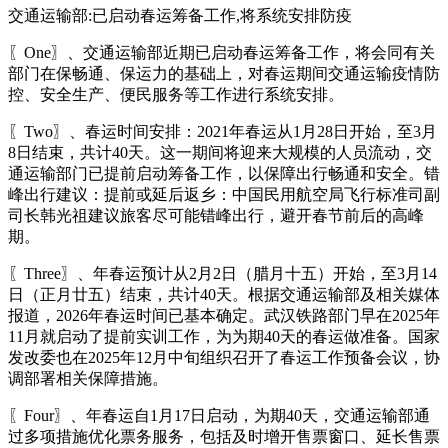
交通运输部:已启动春运筹备工作,将系统安排防疫
〖One〗、交通运输部近期已启动春运筹备工作，将会同有关
部门在保畅通、保运力的基础上，对春运期间交通运输疫情防
控、安全生产、便民服务等工作进行系统安排。
〖Two〗、春运时间安排：2021年春运从1月28日开始，至3月
8日结束，共计40天。这一期间将迎来大规模的人员流动，交
通运输部门已提前启动筹备工作，以保障出行畅通和安全。错
峰出行建议：提前或延后返乡：中国民用航空局飞行标准司副
司长韩光祖建议旅客尽可能错峰出行，避开春节前后的高峰
期。
〖Three〗、年春运预计从2月2日（腊月十五）开始，至3月14
日（正月廿五）结束，共计40天。根据交通运输部及相关媒体
报道，2026年春运时间已基本确定。武汉铁路部门早在2025年
11月就启动了提前实训工作，为为期40天的春运做准备。国家
发改委也在2025年12月中旬组织召开了春运工作预备会议，协
调部署相关保障措施。
〖Four〗、年春运自1月17日启动，为期40天，交通运输部通
过多项措施优化票务服务，包括及时增开售票窗口、延长售票