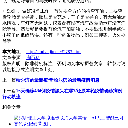
点，规划好每日的驾驶时长，避免疲劳赶路。
〖Six〗、做好准备工作。首先要全方位的检查车辆，主要查
看轮胎是否异常，胎压是否充足，车子是否异响，有无漏油漏
水情况，车灯有无问题，仪表盘有没有汽车故障指示灯没有消
除等等。然后就是要提前给汽车加满油，不要出现开到半路油
不够了的低级错误。还有一些必备物品，例如三脚架、灭火器
等等。
本文地址：
http://taodianjin.cn/35783.html
文章来源：
淘百科
版权声明：
除非特别标注，否则均为本站原创文章，转载时请
以链接形式注明文章出处。
上一篇
哈尔滨的最新疫情/哈尔滨的最新疫情消息
下一篇
16天确诊484例疫情源头在哪?/还原本轮疫情确诊病例
行动轨迹
相关文章