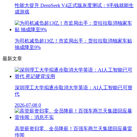
性能大提升 DeepSeek V4正式版灰度测试：9毛钱就能生
成游戏
为司机减负超13亿！市监局出手：货拉拉取消独家车贴
抽成降至9%
最新文章
深圳理工大学拟逐步取消大学英语：AI人工智能已可替
代
2026-07-08
0
高管薪资归零、全员降薪！百强车商兰天集团回应暴雷
传闻