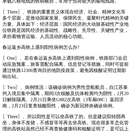
承载八根电线的铁制横担，常用于负荷较大的输电线路。
〖Three〗、铁路的重要意义体现在经济、社会、精神文化等
多个层面，是推动国家发展、保障民生、凝聚时代精神的关键
力量。具体如下：经济层面：国民经济的大动脉基础性产业地
位铁路是国民经济的基础性、战略性、先导性、关键性产业，
承担着物资运输、人员流动的核心功能。
春运返乡高铁上遇到阳性病例怎么办?
〖One〗、若在春运返乡高铁上遇到阳性病例，铁路部门会启
动应急预案，旅客需配合隔离、信息登记等措施，同时可提前
通过铁路12306查询目的地防疫政策，避免因核酸证明过期影
响出站。
〖Two〗、病例情况：该确诊病例为男性货船船员，自江苏泰
州入境后集中隔离，期间3次核酸及抗体检测均为阴性，2月20
日解除隔离。2月21日乘坐G882次高铁（3车厢08C）返回济
南，2月23日复查核酸阳性，确诊为新冠肺炎确诊病例。
〖Three〗、所以阳性是可以坐高铁了的。但是建议阳转阴再
坐，身体不发烧，不感冒等等再去坐高铁。现在很多常态化管
理的高铁站虽然已经不再查验健康码和核酸证明了，是可以上