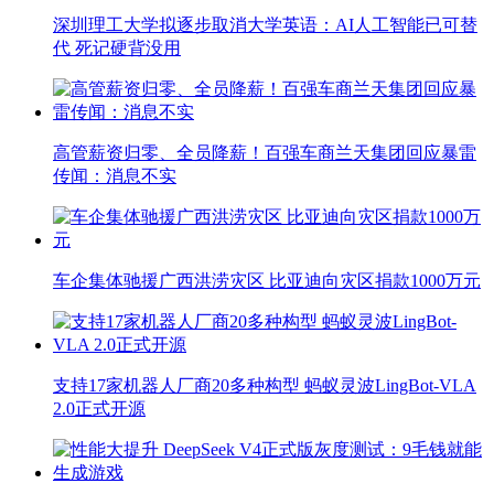
深圳理工大学拟逐步取消大学英语：AI人工智能已可替
代 死记硬背没用
高管薪资归零、全员降薪！百强车商兰天集团回应暴雷
传闻：消息不实
车企集体驰援广西洪涝灾区 比亚迪向灾区捐款1000万元
支持17家机器人厂商20多种构型 蚂蚁灵波LingBot-VLA
2.0正式开源