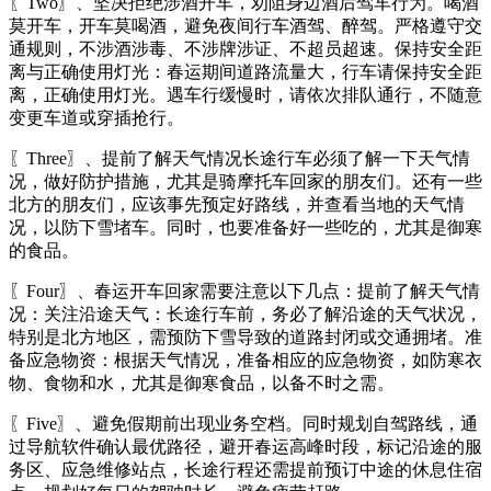
〖Two〗、坚决拒绝涉酒开车，劝阻身边酒后驾车行为。喝酒
莫开车，开车莫喝酒，避免夜间行车酒驾、醉驾。严格遵守交
通规则，不涉酒涉毒、不涉牌涉证、不超员超速。保持安全距
离与正确使用灯光：春运期间道路流量大，行车请保持安全距
离，正确使用灯光。遇车行缓慢时，请依次排队通行，不随意
变更车道或穿插抢行。
〖Three〗、提前了解天气情况长途行车必须了解一下天气情
况，做好防护措施，尤其是骑摩托车回家的朋友们。还有一些
北方的朋友们，应该事先预定好路线，并查看当地的天气情
况，以防下雪堵车。同时，也要准备好一些吃的，尤其是御寒
的食品。
〖Four〗、春运开车回家需要注意以下几点：提前了解天气情
况：关注沿途天气：长途行车前，务必了解沿途的天气状况，
特别是北方地区，需预防下雪导致的道路封闭或交通拥堵。准
备应急物资：根据天气情况，准备相应的应急物资，如防寒衣
物、食物和水，尤其是御寒食品，以备不时之需。
〖Five〗、避免假期前出现业务空档。同时规划自驾路线，通
过导航软件确认最优路径，避开春运高峰时段，标记沿途的服
务区、应急维修站点，长途行程还需提前预订中途的休息住宿