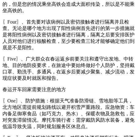
的，但是您的情况乘坐高铁会造成大面积传染，所以是不能乘
坐高铁的。
〖Four〗、首先要对该病例以及密切接触者进行隔离并且检
查。无论是哪个地方出现了阳性病例首先进行的第一步措施就
是将阳性病例以及密切接触者进行隔离，隔离之后要安排医护
人员对他们进行核酸检查，至少要检查三轮才能够确定他们到
底是不是阳性。
〖Five〗、广大群众在春运返乡前要关注和遵守出发地、中转
地、目的地防疫要求，在旅途中要始终做好个人防护，坚持戴
口罩、勤洗手、多通风，在返乡后要减少聚集、减少流动，发
现症状要及时就医和报告。
春运开车回家需要注意的地方
〖One〗、防护措施：根据天气准备防滑链、雪地胎等工具，
北方地区需提前规划路线以避开积雪严重路段。应急物资：车
内备足御寒食品（如巧克力、热水）、保暖衣物及急救包，应
对突发滞留情况。摩托车骑行者：需穿戴防风防水装备，避免
低温导致失温，同时规划服务区休息点。