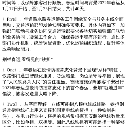
时间等，以保障旅客出行顺畅。春运时间与背景2022年春运从
1月17日开始，至2月25日结束，共计40天。
〖Five〗、年道路水路春运筹备工作围绕安全与服务主线全面
启动，交通运输部印发通知明确多项要求。具体内容如下：加
强部门联动与业务协同交通运输部要求各地切实加强部门联动
和业务协同，凝聚工作合力，确保春运平稳有序进行。通过多
部门协作机制，统筹调配资源，优化运输组织流程，提升整体
应急响应能力。
别样春运,看得见的“铁担”
〖One〗、年春运在疫情防控常态化背景下呈现“别样”特征，
铁路部门通过智能化服务、货运增量、岗位坚守等举措，展现
了“人民铁路为人民”的责任担当。智能措施保障旅客平安出行
2021年春运是疫情防控常态化下的首个春运，叠加“就地过年”
倡议，旅客发送量大幅下降。
〖Two〗、从字面理解，八线可能指八根电线或线路，铁担则
通常指电线杆上用来支撑和固定电线的横担（一种铁制构
件）。在电力行业中，横担的规格常根据其安装的电线数量来
区分，比如单担、双担等。因此八线铁担有可能是指一种能够