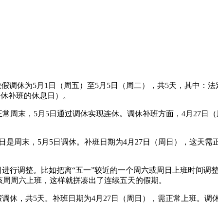
放假调休为5月1日（周五）至5月5日（周二），共5天，其中：法定
调休补班的休息日）。
为正常周末，5月5日通过调休实现连休。调休补班方面，4月27
月4日是周末，5月5日调休。补班日期为4月27日（周日），这天需
息日进行调整。比如把离“五一”较近的一个周六或周日上班时间调
该周周六上班，这样就拼凑出了连续五天的假期。
放假调休，共5天。补班日期为4月27日（周日），需正常上班。调休