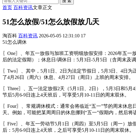
搜 索
首页
百科资讯
文章正文
51怎么放假/51怎么放假放几天
淘百科
百科资讯
2026-05-05 12:31:10
17
51怎么调休
〖One〗、年五一放假与加班工资明细放假安排：2026年五一
后的法定假期）；休息日/调休日：5月3日-5月5日（含周末及
〖Two〗、其中，5月1日、2日为法定节假日，5月3日、4日
了4月26日（周六）休息、4月27日（周日）上班的周末安排。
〖Three〗、五一法定放假2天（5月1日、2日），5月3日和5
节后5月6-9日连上4天班后，可享受5月10-11日的周末双休。
〖Four〗、常规调休模式：通常会将临近“五一”节的周末休
天。例如，可能把某周周日的休息挪到“五一”假期内，然后将
〖Five〗、年五一劳动节5月1日（周四）至5月5日（周一）
后：5月6-9日连上4天班，之后可享受5月10-11日的周末双休。