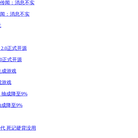
闻：消息不实
2.0正式开源
成游戏
成降至9%