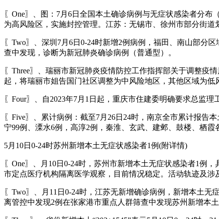
〖One〗、图：7月6日全国本土确诊病例与无症状感染者分
为高风险区，实施封控管理。江苏：无锡市、徐州市部分街道
〖Two〗、深圳7月6日0-24时新增2例病例，福田、南山
查中发现，诊断为新冠肺炎确诊病例（普通型）。
〖Three〗、瑞丽市新冠肺炎疫情防控工作指挥部关于调整疫
起，将瑞丽市姐告国门社区调整为中风险地区，其他区域为低
〖Four〗、自2023年7月1日起，重庆市住建委明确要求
〖Five〗、累计病例：截至7月26日24时，南京全市累计报告
宁99例、溧水6例，高淳2例，秦淮、玄武、建邺、鼓楼、栖霞
5月10日0-24时苏州新增本土无症状感染者1例(附详情)
〖One〗、月10日0-24时，苏州市新增本土无症状感染者
市定点医疗机构隔离医学观察，目前情况稳定。活动轨迹及涉及
〖Two〗、月11日0-24时，江苏无新增确诊病例，新增本土
离管控中发现2例在张家港市重点人群筛查中发现苏州新增本