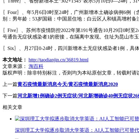
〖Three〗、省份新增本土“302+1545”表示5月10日0—
〖Four〗、年5月6日0时至24时，广州新增本土确诊病例
别：男年龄：53岁国籍：中国居住地：白云区人和镇高增村备
〖Five〗、苏州市疫情防控2022年第191号通告10月29日
号通告无症状感染者1的密接，在隔离中发现。住址为昆山市玉
〖Six〗、月27日0-24时，四川新增本土无症状感染者1
本文地址：
http://taodianjin.cn/36819.html
文章来源：
淘百科
版权声明：
除非特别标注，否则均为本站原创文章，转载时请
上一篇
黄石疫情最新消息今天/黄石疫情最新消息2020
下一篇
河北新增1例确诊2例无症状/河北新增确诊40例无症状26
相关文章
深圳理工大学拟逐步取消大学英语：AI人工智能已可替代