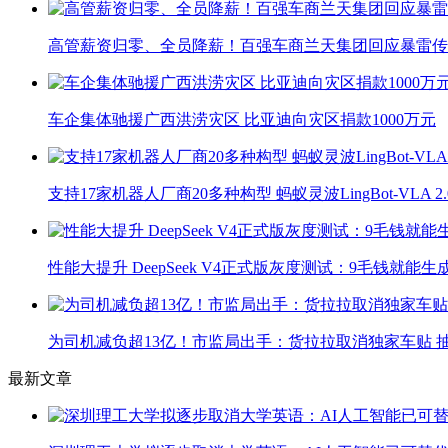
高管薪资归零、全员降薪！百强车商兰天集团回应暴雷传
车企集体驰援广西洪涝灾区 比亚迪向灾区捐款1000万元
支持17家机器人厂商20多种构型 蚂蚁灵波LingBot-VLA 
性能大提升 DeepSeek V4正式版灰度测试：9毛钱就能生
为司机减负超13亿！市监局出手：货拉拉取消独家车贴 抽
最新文章