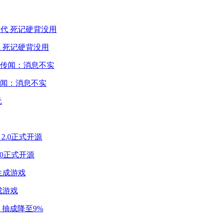
 死记硬背没用
闻：消息不实
2.0正式开源
成游戏