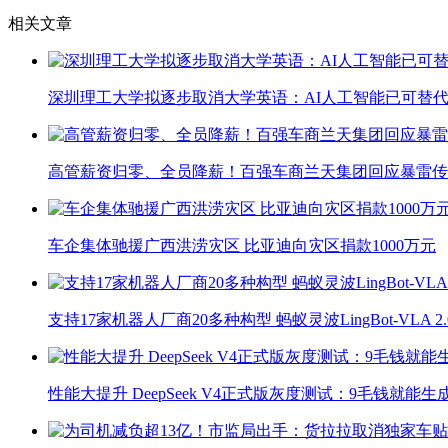
相关文章
深圳理工大学拟逐步取消大学英语：AI人工智能已可替代
高管薪资归零、全员降薪！百强车商兰天集团回应暴雷传
车企集体驰援广西洪涝灾区 比亚迪向灾区捐款1000万元
支持17家机器人厂商20多种构型 蚂蚁灵波LingBot-VLA 
性能大提升 DeepSeek V4正式版灰度测试：9毛钱就能生