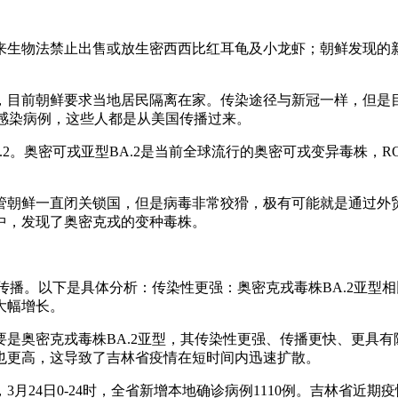
生物法禁止出售或放生密西西比红耳龟及小龙虾；朝鲜发现的新
，目前朝鲜要求当地居民隔离在家。传染途径与新冠一样，但是
株感染病例，这些人都是从美国传播过来。
2。奥密可戎亚型BA.2是当前全球流行的奥密可戎变异毒株，
管朝鲜一直闭关锁国，但是病毒非常狡猾，极有可能就是通过外
中，发现了奥密克戎的变种毒株。
的传播。以下是具体分析：传染性更强：奥密克戎毒株BA.2亚
大幅增长。
是奥密克戎毒株BA.2亚型，其传染性更强、传播更快、更具有
也更高，这导致了吉林省疫情在短时间内迅速扩散。
月24日0-24时，全省新增本地确诊病例1110例。吉林省近