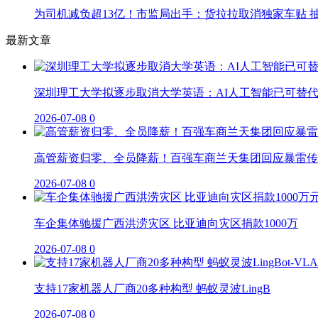
为司机减负超13亿！市监局出手：货拉拉取消独家车贴 抽
最新文章
深圳理工大学拟逐步取消大学英语：AI人工智能已可替
2026-07-08
0
高管薪资归零、全员降薪！百强车商兰天集团回应暴雷传
2026-07-08
0
车企集体驰援广西洪涝灾区 比亚迪向灾区捐款1000万
2026-07-08
0
支持17家机器人厂商20多种构型 蚂蚁灵波LingB
2026-07-08
0