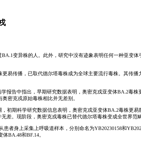
戎
染过BA.1变异株的人。此外，研究中没有迹象表明任何一种亚
毒株更易传播，已取代德尔塔毒株成为全球主要流行毒株。其传播力
流行病学报告中指出，早期研究数据表明，奥密克戎亚变体BA.2
度与奥密克戎原始毒株相比并无差别。
调，初期科学研究数据信息表明，奥密克戎亚变体BA.2毒株更易
并无差。现阶段，奥密克戎毒株已替代德尔塔毒株变成全世界范
7日从患者身上采集上呼吸道样本，分别命名为YB20230158和YB
BA.48和BF.14。