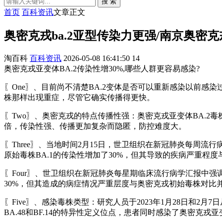
搜 索
首页
百科资讯
文章正文
奥密克戎ba.2亚型传染力更强/南京奥密克
淘百科
百科资讯
2026-05-08 16:41:50
14
奥密克戎亚变体BA.2传染性增30%,哪些人群更容易感染?
〖One〗、目前尚不清楚BA.2变体是否可以重新感染以前感
株那样出现重症，尽管它确实传播得更快。
〖Two〗、奥密克戎的特点传播性强：奥密克戎亚变体BA.2
倍，传染性强、传播更加复杂而隐匿，防控难度大。
〖Three〗、当地时间2月15日，世卫组织在新冠肺炎每周
原始毒株BA.1的传染性增加了30%，但其导致的疾病严重程
〖Four〗、世卫组织在新冠肺炎每星期临床流行病学汇报中强
30%，但其造成的病症情况严重层度与奥密克戎初始毒株对比
〖Five〗、感染毒株类型：研究人员于2023年1月28日和2月
BA.48和BF.14的特异性定义位点，患者同时感染了奥密克戎亚变体