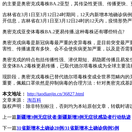
的主要是奥密克戎毒株BA.2亚型，其传染性更强、传播更快
吉林省在3月1日至3月12日24时期间，12天内新增本地确诊
开信息，吉林省在3月1日至3月12日24时的12天内，疫情形势
奥密克戎亚变体毒株BA.2更易传播,这种毒株还有哪些特点?
奥密克戎病毒是新冠病毒最严重的变异毒株，是目前突变最严
害性、传播速度有多快、会不会使疾病更加严重，以及是否需
奥密克戎的特点包括传播性强、潜伏期短、易隐匿传播且易发
亚变体BA.2毒株更易传播，已取代德尔塔毒株成为全球主要流
现阶段，奥密克戎毒株已替代德尔塔毒株变成全世界范畴内的关
重要，佩戴口罩依然是抑制病毒的合理方法：针对奥密克戎基
本文地址：
http://taodianjin.cn/36827.html
文章来源：
淘百科
版权声明：
除非特别标注，否则均为本站原创文章，转载时请
上一篇
新疆增3例无症状者/新疆新增3例无症状感染者行动轨迹
下一篇
31省新增本土确诊28例/31省新增本土确诊病例5例