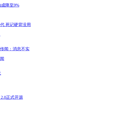
成降至9%
代
闻