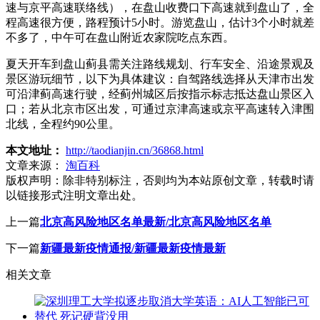
速与京平高速联络线），在盘山收费口下高速就到盘山了，全
程高速很方便，路程预计5小时。游览盘山，估计3个小时就差
不多了，中午可在盘山附近农家院吃点东西。
夏天开车到盘山蓟县需关注路线规划、行车安全、沿途景观及
景区游玩细节，以下为具体建议：自驾路线选择从天津市出发
可沿津蓟高速行驶，经蓟州城区后按指示标志抵达盘山景区入
口；若从北京市区出发，可通过京津高速或京平高速转入津围
北线，全程约90公里。
本文地址：
http://taodianjin.cn/36868.html
文章来源：
淘百科
版权声明：
除非特别标注，否则均为本站原创文章，转载时请
以链接形式注明文章出处。
上一篇
北京高风险地区名单最新/北京高风险地区名单
下一篇
新疆最新疫情通报/新疆最新疫情最新
相关文章