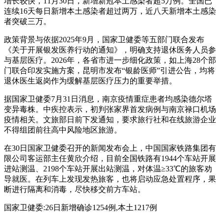
增长较快，11月30日，新增新冠本土感染者超5万例。全国已
连续16天每日新增本土感染者超过两万，近八天新增本土感染
者突破三万。
政策背景与依据2025年9月，国家卫健委等五部门联合发布
《关于开展银发医养行动的通知》，明确支持退休医务人员参
与基层医疗。2026年，各省市进一步细化政策，如上海28个部
门联合印发实施方案，昆明市发布“银龄医师”引进公告，均将
退休医生返岗作为缓解基层医疗压力的重要举措。
据国家卫健委7月31日消息，南京疫情重症患者均感染德尔塔
变异毒株。中疾控表示，初判张家界首发病例与南京禄口机场
疫情相关。文旅部日前下发通知，要求旅行社和在线旅游企业
不得组团前往高中风险地区旅游。
在30日国家卫健委召开的新闻发布会上，中国国家铁路集团有
限公司客运部主任黄欣介绍，目前全国铁路有1944个车站开展
进站测温、2198个车站开展出站测温，对体温≥33℃的旅客劝
导就医。在列车上发现发热旅客，也将启动应急处置程序，果
断进行隔离和消毒，尽快移交前方车站。
国家卫健委:26日新增确诊1254例,本土1217例