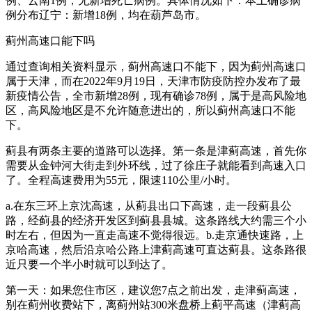
例、云南1例，无新增死亡病例。具体情况如下：本土确诊病
例分布辽宁：新增18例，均在葫芦岛市。
蓟州高速口能下吗
通过查询相关资料显示，蓟州高速口不能下，因为蓟州高速口
属于天津，而在2022年9月19日，天津市防疫防控办发布了最
新疫情公告，全市新增28例，现有确诊78例，属于是高风险地
区，高风险地区是不允许随意进出的，所以蓟州高速口不能
下。
蓟县有两条主要的道路可以选择。第一条是津蓟高速，首先你
需要从金钟河大街走到外环线，过了徐庄子就能看到高速入口
了。全程高速费用为55元，限速110公里/小时。
a.在东三环上京沈高速，从蓟县出口下高速，走一段蓟县公
路，经蓟县的经济开发区到蓟县县城。这条路线大约需三个小
时左右，但因为一直走高速不觉得很远。b.走京通快速路，上
京哈高速，然后沿京哈公路上津蓟高速可直达蓟县。这条路很
近只要一个半小时就可以到达了。
第一天：如果您住市区，建议您7点之前出发，走津蓟高速，
别在蓟州收费站下，离蓟州站300米盘桥上蓟平高速（津蓟高