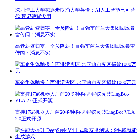
深圳理工大学拟逐步取消大学英语：AI人工智能已可替
代 死记硬背没用
高管薪资归零、全员降薪！百强车商兰天集团回应暴雷
传闻：消息不实
车企集体驰援广西洪涝灾区 比亚迪向灾区捐款1000万元
支持17家机器人厂商20多种构型 蚂蚁灵波LingBot-VLA
2.0正式开源