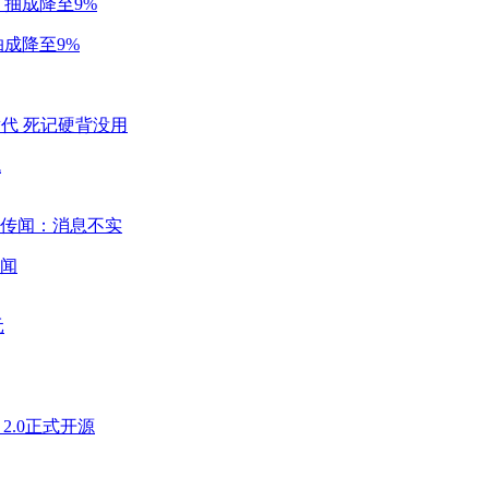
成降至9%
代
闻