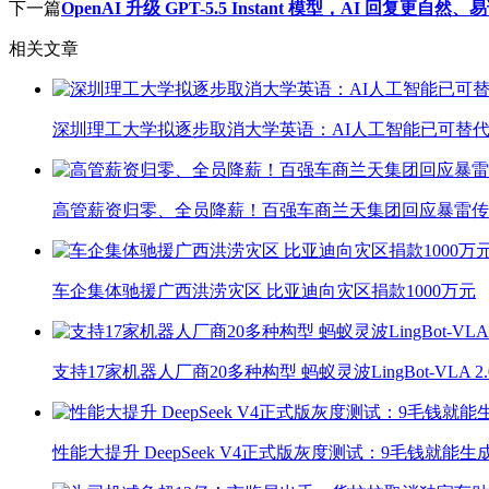
下一篇
OpenAI 升级 GPT-5.5 Instant 模型，AI 回复更自然、
相关文章
深圳理工大学拟逐步取消大学英语：AI人工智能已可替代
高管薪资归零、全员降薪！百强车商兰天集团回应暴雷传
车企集体驰援广西洪涝灾区 比亚迪向灾区捐款1000万元
支持17家机器人厂商20多种构型 蚂蚁灵波LingBot-VLA 
性能大提升 DeepSeek V4正式版灰度测试：9毛钱就能生