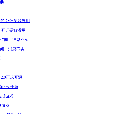
易读
 死记硬背没用
闻：消息不实
2.0正式开源
成游戏