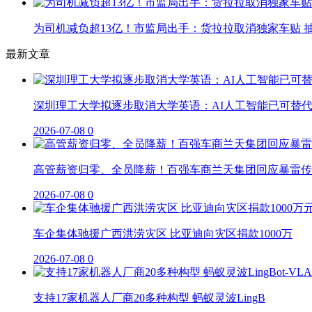
为司机减负超13亿！市监局出手：货拉拉取消独家车贴 抽
最新文章
深圳理工大学拟逐步取消大学英语：AI人工智能已可替
2026-07-08
0
高管薪资归零、全员降薪！百强车商兰天集团回应暴雷传
2026-07-08
0
车企集体驰援广西洪涝灾区 比亚迪向灾区捐款1000万
2026-07-08
0
支持17家机器人厂商20多种构型 蚂蚁灵波LingB