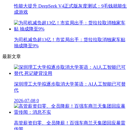
性能大提升 DeepSeek V4正式版灰度测试：9毛钱就能生
成游戏
为司机减负超13亿！市监局出手：货拉拉取消独家车贴
抽成降至9%
最新文章
深圳理工大学拟逐步取消大学英语：AI人工智能已可替
代
2026-07-08
0
高管薪资归零、全员降薪！百强车商兰天集团回应暴雷
传闻