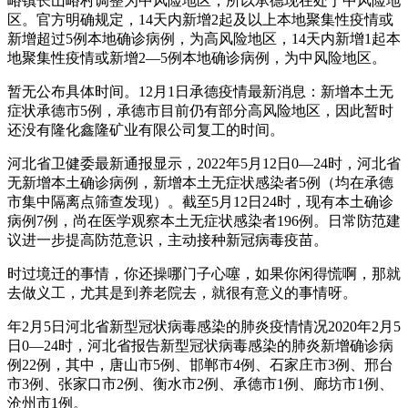
峪镇长山峪村调整为中风险地区，所以承德现在处于中风险地
区。官方明确规定，14天内新增2起及以上本地聚集性疫情或
新增超过5例本地确诊病例，为高风险地区，14天内新增1起本
地聚集性疫情或新增2—5例本地确诊病例，为中风险地区。
暂无公布具体时间。12月1日承德疫情最新消息：新增本土无
症状承德市5例，承德市目前仍有部分高风险地区，因此暂时
还没有隆化鑫隆矿业有限公司复工的时间。
河北省卫健委最新通报显示，2022年5月12日0—24时，河北省
无新增本土确诊病例，新增本土无症状感染者5例（均在承德
市集中隔离点筛查发现）。截至5月12日24时，现有本土确诊
病例7例，尚在医学观察本土无症状感染者196例。日常防范建
议进一步提高防范意识，主动接种新冠病毒疫苗。
时过境迁的事情，你还操哪门子心噻，如果你闲得慌啊，那就
去做义工，尤其是到养老院去，就很有意义的事情呀。
年2月5日河北省新型冠状病毒感染的肺炎疫情情况2020年2月5
日0—24时，河北省报告新型冠状病毒感染的肺炎新增确诊病
例22例，其中，唐山市5例、邯郸市4例、石家庄市3例、邢台
市3例、张家口市2例、衡水市2例、承德市1例、廊坊市1例、
沧州市1例。