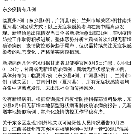
东乡疫情有几例
临夏州7例（东乡县6例，广河县1例）兰州市城关区3例甘南州
夏河县1例发现方式：以上无症状感染者均在集中隔离点发
现。新增治愈出院情况当日全省新增治愈出院31例，表明疫情
防控工作取得积极进展。整体形势分析甘肃省首次出现无新增
确诊病例，疫情防控形势趋于尾声，但仍需持续关注无症状感
染者的动态变化，严格落实防控措施。
新增病例具体情况根据甘肃省卫健委官网8月5日消息，8月4日
0—24时，甘肃省无新增确诊病例，新增无症状感染者10例。
具体分布为：临夏州7例（东乡县4例、广河县3例）、兰州市2
例（城关区）、甘南州1例（夏河县）。所有无症状感染者均
在集中隔离点发现，未出现社会面传播风险。
没有新增病例。根据查询抚州市疫情防控指挥部资料显示，东
乡县8月9日无新增本地新型冠状病毒肺炎确诊病例报告，无新
增本地疑似病例，常态化疫情防控工作平稳有序。
关于东乡区发现1例外地关联可疑阳性人员情况通告10月25
日，江西省抚州市东乡区在核酸检测中发现一管“20混1”混采