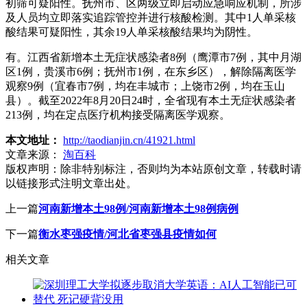
初筛可疑阳性。抚州市、区两级立即启动应急响应机制，所涉
及人员均立即落实追踪管控并进行核酸检测。其中1人单采核
酸结果可疑阳性，其余19人单采核酸结果均为阴性。
有。江西省新增本土无症状感染者8例（鹰潭市7例，其中月湖
区1例，贵溪市6例；抚州市1例，在东乡区），解除隔离医学
观察9例（宜春市7例，均在丰城市；上饶市2例，均在玉山
县）。截至2022年8月20日24时，全省现有本土无症状感染者
213例，均在定点医疗机构接受隔离医学观察。
本文地址：
http://taodianjin.cn/41921.html
文章来源：
淘百科
版权声明：
除非特别标注，否则均为本站原创文章，转载时请
以链接形式注明文章出处。
上一篇
河南新增本土98例/河南新增本土98例病例
下一篇
衡水枣强疫情/河北省枣强县疫情如何
相关文章