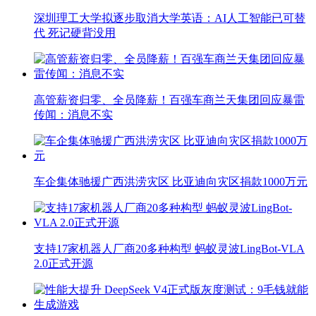
深圳理工大学拟逐步取消大学英语：AI人工智能已可替
代 死记硬背没用
高管薪资归零、全员降薪！百强车商兰天集团回应暴雷
传闻：消息不实
车企集体驰援广西洪涝灾区 比亚迪向灾区捐款1000万元
支持17家机器人厂商20多种构型 蚂蚁灵波LingBot-VLA
2.0正式开源