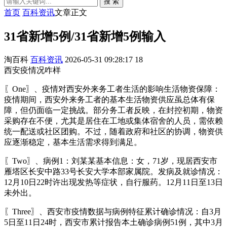
搜 索
首页
百科资讯
文章正文
31省新增5例/31省新增5例输入
淘百科
百科资讯
2026-05-31 09:28:17
18
西安疫情况咋样
〖One〗、疫情对西安外来务工者生活的影响生活物资保障：
疫情期间，西安外来务工者的基本生活物资供应虽总体有保
障，但仍面临一定挑战。部分务工者反映，在封控初期，物资
采购存在不便，尤其是居住在工地或集体宿舍的人员，需依赖
统一配送或社区团购。不过，随着政府和社区的协调，物资供
应逐渐稳定，基本生活需求得到满足。
〖Two〗、病例1：刘某某基本信息：女，71岁，现居西安市
雁塔区长安中路33号长安大学本部家属院。发病及就诊情况：
12月10日22时许出现发热等症状，自行服药。12月11日至13日
未外出。
〖Three〗、西安市疫情数据与病例特征累计确诊情况：自3月
5日至11日24时，西安市累计报告本土确诊病例51例，其中3月