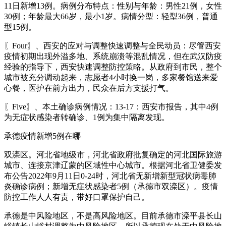
11日新增13例。病例分布特点：性别与年龄：男性21例，女性
30例；年龄最大66岁，最小1岁。病情分型：轻型36例，普通
型15例。
〖Four〗、西安的应对与调整快速调整与全民动员：尽管西安
疫情初期出现外溢多地、系统崩溃等混乱情况，但在武汉防疫
经验的指导下，西安快速调整防控策略。从政府到市民，整个
城市被充分调动起来，志愿者4小时换一岗，多家餐馆送来爱
心餐，医护在前方出力，民众在后方支援打气。
〖Five〗、本土确诊病例情况：13-17：西安市报告，其中4例
为无症状感染者转确诊、1例为集中隔离发现。
承德疫情新增5例在哪
双滦区。河北省地级市，河北省政府批复确定的河北国际旅游
城市、连接京津辽蒙的区域性中心城市。根据河北省卫健委发
布公告2022年9月11日0-24时，河北省无新增新型冠状病毒肺
炎确诊病例；新增无症状感染者5例（承德市双滦区）。疫情
防控工作人人有责，带好口罩保护自己。
承德是中风险地区，不是高风险地区。目前承德市滦平县长山