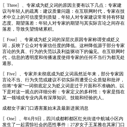
〖Three〗、专家成为贬义词的原因主要有以下几点：专家建
议与年轻人的疏离：建议质量问题：在互联网时代，专家在技
术中立上的可信度受到质疑，年轻人对专家建议常常持有怀疑
态度。期望落差：年轻人对专家的期望与其实际言论之间存在
落差，导致失望情绪累积。
〖Four〗、专家成为贬义词的深层次原因专家称谓变成贬义
词，反映了公众对专家信任度的降低。这种降低源于部分专家
言论的失真、行为的失范以及利益驱动下的偏见。在互联网时
代，信息的透明度和传播速度使得专家的任何不当行为都无处
遁形。
〖Five〗、专家并未彻底成为贬义词虽然近年来，部分专家因
言论不当、行为失范或建议不切实际而遭受公众质疑和批评，
但将“专家”一词彻底定义为贬义词是过于片面和不准确的。以
下是对这一观点的详细分析：专家定义的多样性：专家是指在
某一领域或专业内具有深厚知识、技能和经验的人。
成都女子家门口遇害案始末及最新进展消息
〖One〗、年6月9日，四川成都郫都区红光街道中航城小区内
发生了一起震惊社会的恶性事件：27岁女子王某雅在其家门口