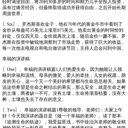
轻时渴望自由，将20到30多岁的时间和精力几乎全投入投资，
虽有过痛苦经历，但最终取得成功并获得自由，之后开始长期
周游世界。
〖Six〗、罗杰斯喜欢金子，他在70年代的黄金牛市中看到了
金价从每盎司35美元上涨至875美元。他卖出黄金的时间恰到
好处，仅仅四天后，金价就再次上涨，随后金价一蹶不振。罗
杰斯在投资中敏锐地洞察到了市场走势，获得了巨大的收益。
每一次他去电视台和电台做访谈节目，主持人总会问到中国。
幸福的演讲稿
〖One〗、幸福的演讲稿篇1人们热爱生命，因为她能让人领
略到幸福和温情。母亲的微笑，爱人的牵挂，儿女的祝愿，朋
友的关心，这一个又一个美好的希望都与生命息息相关。如果
说这些希望是生命之树结出的果实，那么安全，就是生命之树
的土壤，两者缺一不可。没有土壤，生命将渐渐枯萎，没有大
树，土壤也失去了存在的意义。
〖Two〗、幸福的演讲稿篇1尊敬的领导、老师们：大家上午
好！今天我演讲的题目是《做一个幸福的老师》。读了那本
《追溯生命的轨迹》，我受益匪浅，书中徐治兴老师的敬业精
神给我开了一剂良药。在他看来，老师肯付出，肯努力，就能