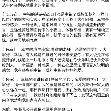
从中体会到成就带来的幸福感。
〖Three〗、幸福的演讲稿篇1什么是幸福？我想阳朝的老师们
以自己的探索和实践，在某种程度上回答了这个问题。幸福是
一种感受，一种意识，是柔风拂面的惬意，是玫瑰盛开的芳
香，是远处掠过湖面传来的小夜曲。体验幸福，要有一颗纯正
的心灵，要有懂得欣赏自然，甘于淡泊的智慧，要有宠辱不
惊、纵横天地的气度。
〖Four〗、幸福的演讲稿篇1尊敬的老师，亲爱的同学们：大
家好！幸福，有人说是在难过的时候来安慰你；有人说是在你
流汗的时候递上一块毛巾；有人还说是在你快乐时把快乐分享
给别人……幸福是一种感觉，一种在心里无法用语言来说明的
感觉，我有很多的幸福。我的幸福有妈妈的爱。
〖Five〗、幸福的演讲稿篇1尊敬的老师，亲爱的同学们：大
家好！我一直都相信，我的家是最幸福的，因为我们一家人的
心永远在一起。那日偶然打开电视，正在放热播的动画片《喜
羊羊与灰太狼》，我就好奇地继续看了下去，发现这动画里的
内容竟然和我们家有点相似。
东航、去哪儿公开道歉泄露用户信息(二)