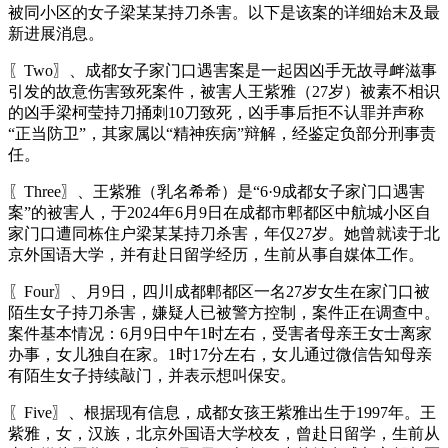
被同小区的女子梁某某持刀杀害。以下是该案的详细始末及最
新进展消息。
〖Two〗、成都女子家门口遇害案是一起因凶手无故寻衅滋事
引发的故意伤害致死案件，被害人王紫雅（27岁）被素不相识
的凶手梁柯莹持刀捅刺10刀致死，凶手事后拒不认罪并声称
“正当防卫”，其家属以“精神疾病”辩解，经鉴定负部分刑事责
任。
〖Three〗、王紫雅（乳名希希）是“6·9成都女子家门口遇害
案”的被害人，于2024年6月9日在成都市郫都区中航城小区自
家门口遭同栋住户梁某某持刀杀害，年仅27岁。她曾就读于北
京外国语大学，并有赴日留学经历，生前从事自媒体工作。
〖Four〗、月9日，四川成都郫都区一名27岁女生在家门口被
陌生女子持刀杀害，嫌疑人已被警方控制，案件正在调查中。
案件基本情况：6月9日中午1时左右，受害者母亲王女士离家
办事，女儿独自在家。1时17分左右，女儿通过微信告知母亲
有陌生女子持续敲门，并表示想叫保安。
〖Five〗、根据现有信息，成都女孩王紫雅出生于1997年。王
紫雅，女，汉族，北京外国语大学校友，曾赴日留学，生前从