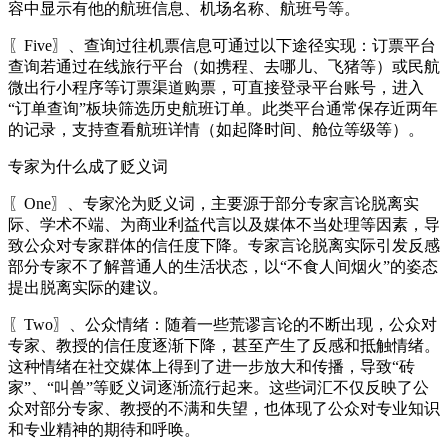
容中显示有他的航班信息、机场名称、航班号等。
〖Five〗、查询过往机票信息可通过以下途径实现：订票平台
查询若通过在线旅行平台（如携程、去哪儿、飞猪等）或民航
微出行小程序等订票渠道购票，可直接登录平台账号，进入
“订单查询”板块筛选历史航班订单。此类平台通常保存近两年
的记录，支持查看航班详情（如起降时间、舱位等级等）。
专家为什么成了贬义词
〖One〗、专家沦为贬义词，主要源于部分专家言论脱离实
际、学术不端、为商业利益代言以及媒体不当处理等因素，导
致公众对专家群体的信任度下降。专家言论脱离实际引发反感
部分专家不了解普通人的生活状态，以“不食人间烟火”的姿态
提出脱离实际的建议。
〖Two〗、公众情绪：随着一些荒谬言论的不断出现，公众对
专家、教授的信任度逐渐下降，甚至产生了反感和抵触情绪。
这种情绪在社交媒体上得到了进一步放大和传播，导致“砖
家”、“叫兽”等贬义词逐渐流行起来。这些词汇不仅反映了公
众对部分专家、教授的不满和失望，也体现了公众对专业知识
和专业精神的期待和呼唤。