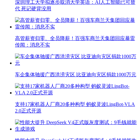
深圳理工大学拟逐步取消大学英语：AI人工智能已可替
代 死记硬背没用
高管薪资归零、全员降薪！百强车商兰天集团回应暴雷
传闻：消息不实
车企集体驰援广西洪涝灾区 比亚迪向灾区捐款1000万元
支持17家机器人厂商20多种构型 蚂蚁灵波LingBot-VLA
2.0正式开源