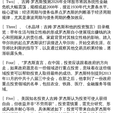
〖Two〗、吉姆·罗杰斯预测2026年全球股市将因系统性金融
危机大幅震荡，规模或超2008年，接近1930年代大萧条水平。
核心逻辑：经济周期与债务临界点罗杰斯的判断基于经济周期
规律，尤其是康波周期与债务周期的叠加效应。
〖Three〗、《水晶球：吉姆·罗杰斯和他的投资预言》目录概
览：早年生活与独立性格的形成罗杰斯自小便展现出赚钱的决
心和照顾家人的责任感。家庭背景对其独立性格的影响。踏入
华尔街的起点罗杰斯误打误撞进入华尔街，开始交易生涯。在
导师比利斯的指导下，以及通过观察其他交易员积累经验，逐
渐崭露头角。
〖Four〗、”罗杰斯直言，在中国，投资应该跟着政府的方向
走，如果政府愿意在一些领域进行重点投资，意味着在这些领
域投资可以帮助投资人取得最终的成功。罗杰斯特别提到2013
年11月的中共十八届三中全会，在那之后，他拿到了一份政府
重点投资领域的名单，包括农业、铁路、医疗、金融服务等领
域。
〖Five〗、美国知名投资人吉姆·罗杰斯认为投资可使人获得
自由，但收益并非“不劳而获”，投资需慎重，需充分研究、形
成风格并耐心等待。具体阐述如下：投资可带来自由罗杰斯年