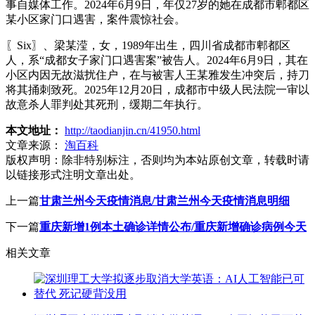
事自媒体工作。2024年6月9日，年仅27岁的她在成都市郫都区
某小区家门口遇害，案件震惊社会。
〖Six〗、梁某滢，女，1989年出生，四川省成都市郫都区
人，系“成都女子家门口遇害案”被告人。2024年6月9日，其在
小区内因无故滋扰住户，在与被害人王某雅发生冲突后，持刀
将其捅刺致死。2025年12月20日，成都市中级人民法院一审以
故意杀人罪判处其死刑，缓期二年执行。
本文地址：
http://taodianjin.cn/41950.html
文章来源：
淘百科
版权声明：
除非特别标注，否则均为本站原创文章，转载时请
以链接形式注明文章出处。
上一篇
甘肃兰州今天疫情消息/甘肃兰州今天疫情消息明细
下一篇
重庆新增1例本土确诊详情公布/重庆新增确诊病例今天
相关文章