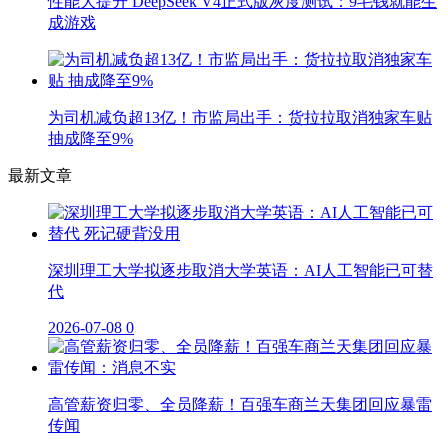
性能大提升 DeepSeek V4正式版灰度测试：9毛钱就能生
成游戏
为司机减负超13亿！市监局出手：货拉拉取消独家车贴
抽成降至9%
最新文章
深圳理工大学拟逐步取消大学英语：AI人工智能已可替
代
2026-07-08
0
高管薪资归零、全员降薪！百强车商兰天集团回应暴雷
传闻