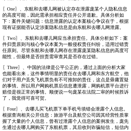
〖One〗、东航和去哪儿网被认定存在泄露庞某个人隐私信息
的高度可能，因此需承担相应责任并公开道歉。具体分析如
下：案件关键问题：信息泄露的认定本案核心争议在于，根据
现有证据能否认定涉案隐私信息是由东航和去哪儿网泄露。
〖Two〗、东航和去哪儿网应当承担责任。具体分析如下：案
件归责原则与核心争议本案为一般侵权责任纠纷，适用过错责
任原则。尽管东航和去哪儿网存在泄露庞某隐私信息的高度可
能性，但最终是否担责需审查其是否存在过错。
〖Three〗、中国的法律是公平公正的，通过上面的分析大家
也能看出来，这件事情明显的责任在去哪儿网和东方航空，他
们对于用户丢失飞机票负有不可推卸的责任，这点是毋庸置疑
的事情。所以用户网购机票后信息遭泄露，网购机票平台进行
赔偿是很正常的事情。顺便说一句庞某在法院二审的时候胜诉
了，我觉得可喜可贺。
〖Four〗、去哪儿买飞机票下单手机号填错会泄露个人信息。
根据查询相关公开信息：旅游平台及航空公司因其经营性质掌
握了大量的个人信息，曾有过泄露个人信息的案例发生，庞先
生通过去哪儿网购买了东航机票，其后收到诈骗短信，短信内