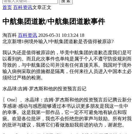
搜 索
首页
百科资讯
文章正文
中航集团道歉/中航集团道歉事件
淘百科
百科资讯
2026-05-31 10:13:24
18
北京新增1例境外输入!中航集团道歉是否值得被原谅?
我认为还是值得被原谅的，毕竟中航集团的道歉态度我们是可
以看到的。而且此次事件也单纯是属于个人不遵守防疫规则而
导致的，与中航集团公司并没有任何直接关系。我国对于境外
输入病例采取的措施都是隔离，任何来往人员进入中国本土必
须经过严格的检测。
水晶球:吉姆·罗杰斯和他的投资预言后记
〖One〗、水晶球：吉姆·罗杰斯和他的投资预言后记腾云新分
享感谢·感动与感恩能够通过本书认识更多朋友是我这一生中
的幸事。这是我第一部作品，它一定不可避免地有缺点和瑕
疵。欢迎各位批评，我也不会拒绝您的掌声与鼓励。所有对我
的批评与建议，我将它们看做激励我前进的动力，谢谢您。