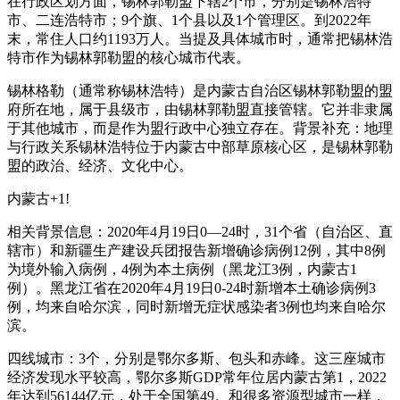
在行政区划方面，锡林郭勒盟下辖2个市，分别是锡林浩特
市、二连浩特市；9个旗、1个县以及1个管理区。到2022年
末，常住人口约1193万人。当提及具体城市时，通常把锡林浩
特市作为锡林郭勒盟的核心城市代表。
锡林格勒（通常称锡林浩特）是内蒙古自治区锡林郭勒盟的盟
府所在地，属于县级市，由锡林郭勒盟直接管辖。它并非隶属
于其他城市，而是作为盟行政中心独立存在。背景补充：地理
与行政关系锡林浩特位于内蒙古中部草原核心区，是锡林郭勒
盟的政治、经济、文化中心。
内蒙古+1!
相关背景信息：2020年4月19日0—24时，31个省（自治区、直
辖市）和新疆生产建设兵团报告新增确诊病例12例，其中8例
为境外输入病例，4例为本土病例（黑龙江3例，内蒙古1
例）。黑龙江省在2020年4月19日0-24时新增本土确诊病例3
例，均来自哈尔滨，同时新增无症状感染者3例也均来自哈尔
滨。
四线城市：3个，分别是鄂尔多斯、包头和赤峰。这三座城市
经济发现水平较高，鄂尔多斯GDP常年位居内蒙古第1，2022
年达到56144亿元，处于全国第49。和很多资源型城市一样，