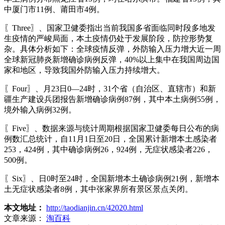
中厦门市11例、莆田市4例。
〖Three〗、国家卫健委指出当前我国多省面临同时段多地发
生疫情的严峻局面，本土疫情仍处于发展阶段，防控形势复
杂。具体分析如下：全球疫情反弹，外防输入压力增大近一周
全球新冠肺炎新增确诊病例反弹，40%以上集中在我国周边国
家和地区，导致我国外防输入压力持续增大。
〖Four〗、月23日0—24时，31个省（自治区、直辖市）和新
疆生产建设兵团报告新增确诊病例87例，其中本土病例55例，
境外输入病例32例。
〖Five〗、数据来源与统计周期根据国家卫健委每日公布的病
例数汇总统计，自11月1日至20日，全国累计新增本土感染者
253，424例，其中确诊病例26，924例，无症状感染者226，
500例。
〖Six〗、日0时至24时，全国新增本土确诊病例21例，新增本
土无症状感染者8例，其中张家界所有景区景点关闭。
本文地址：
http://taodianjin.cn/42020.html
文章来源：
淘百科