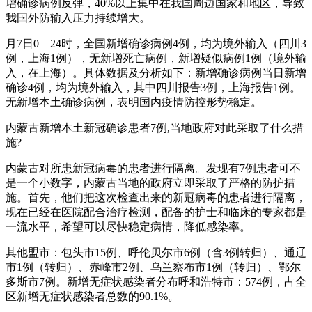
增确诊病例反弹，40%以上集中在我国周边国家和地区，导致
我国外防输入压力持续增大。
月7日0—24时，全国新增确诊病例4例，均为境外输入（四川3
例，上海1例），无新增死亡病例，新增疑似病例1例（境外输
入，在上海）。具体数据及分析如下：新增确诊病例当日新增
确诊4例，均为境外输入，其中四川报告3例，上海报告1例。
无新增本土确诊病例，表明国内疫情防控形势稳定。
内蒙古新增本土新冠确诊患者7例,当地政府对此采取了什么措
施?
内蒙古对所患新冠病毒的患者进行隔离。发现有7例患者可不
是一个小数字，内蒙古当地的政府立即采取了严格的防护措
施。首先，他们把这次检查出来的新冠病毒的患者进行隔离，
现在已经在医院配合治疗检测，配备的护士和临床的专家都是
一流水平，希望可以尽快稳定病情，降低感染率。
其他盟市：包头市15例、呼伦贝尔市6例（含3例转归）、通辽
市1例（转归）、赤峰市2例、乌兰察布市1例（转归）、鄂尔
多斯市7例。新增无症状感染者分布呼和浩特市：574例，占全
区新增无症状感染者总数的90.1%。