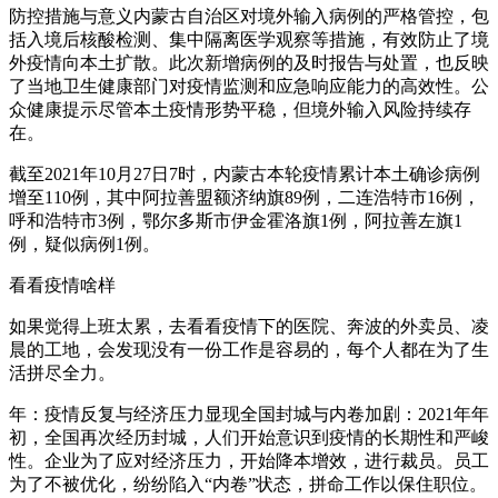
防控措施与意义内蒙古自治区对境外输入病例的严格管控，包
括入境后核酸检测、集中隔离医学观察等措施，有效防止了境
外疫情向本土扩散。此次新增病例的及时报告与处置，也反映
了当地卫生健康部门对疫情监测和应急响应能力的高效性。公
众健康提示尽管本土疫情形势平稳，但境外输入风险持续存
在。
截至2021年10月27日7时，内蒙古本轮疫情累计本土确诊病例
增至110例，其中阿拉善盟额济纳旗89例，二连浩特市16例，
呼和浩特市3例，鄂尔多斯市伊金霍洛旗1例，阿拉善左旗1
例，疑似病例1例。
看看疫情啥样
如果觉得上班太累，去看看疫情下的医院、奔波的外卖员、凌
晨的工地，会发现没有一份工作是容易的，每个人都在为了生
活拼尽全力。
年：疫情反复与经济压力显现全国封城与内卷加剧：2021年年
初，全国再次经历封城，人们开始意识到疫情的长期性和严峻
性。企业为了应对经济压力，开始降本增效，进行裁员。员工
为了不被优化，纷纷陷入“内卷”状态，拼命工作以保住职位。