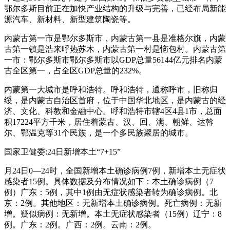
鄂尔多斯目前正在加快产业结构的升级与完善，已经布局新能
源汽车、新材料、新型建筑陶瓷等。
内蒙古第一市是鄂尔多斯市，内蒙古第一县是准格尔旗，内蒙
古第一镇是浩来呼热苏木，内蒙古第一村是恼包村。内蒙古第
一市：鄂尔多斯市鄂尔多斯市以GDP总量56144亿元排名内蒙
古全区第一，占全区GDP总量的232%。
内蒙第一大城市是呼和浩特。呼和浩特，通称呼市，旧称归
绥，是内蒙古自治区首府，位于中国华北地区，是内蒙古的经
济、文化、科教和金融中心。呼和浩特市辖4区4县1市，总面
积17224平方千米，居住着蒙古、汉、回、满、朝鲜、达斡
尔、鄂温克等31个民族，是一个多民族聚居的城市。
国家卫健委:24日新增本土“7+15”
月24日0—24时，全国新增本土确诊病例7例，新增本土无症状
感染者15例。具体数据及分布情况如下：本土确诊病例（7
例）广东：5例，其中1例由无症状感染者转为确诊病例。北
京：2例。其他地区：无新增本土确诊病例。死亡病例：无新
增。疑似病例：无新增。本土无症状感染者（15例）辽宁：8
例。广东：2例。广西：2例。云南：2例。