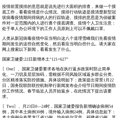
疫情前置摸排的意思就是说先进行大面积的排查，来做一个摸
底工作，看看疫情是什么情况。摸排行动轨迹是摸清楚新型冠
状病毒疫情期间得病的人的行踪轨迹。摸排的意思是为侦破案
件对一定范围内的人进行逐个摸底调查。疫情个人卫生注意：
处于单人办公环境下的工作人员原则上可以不佩戴口罩。
人类从新冠病毒疫情中应当明白这八个道理雪峰我们先看疫情
期间发生的这些自然变化，然后看应当明白些什么。请大家在
网上搜索以下新闻，看看发生了什么。
国家卫健委:22日新增本土“121+627”
〖One〗、国家卫健委要求各地在执行返乡政策时防止简单
化、一刀切及层层加码，需根据不同风险区域返乡群众分类、
分区精准落实防控措施。具体说明如下：政策提出背景1月22
日，国务院联防联控机制举行新闻发布会介绍节日期间疫情防
控工作情况。春节临近人员开始返乡，在此情况下提出该要
求。
〖Two〗、月23日0—24时，国家卫健委报告新增确诊病例54
例，其中本土病例30例，境外输入病例24例。具体信息如下：
本土病例分布黑龙江省15例，均在哈尔滨市。福建省15例，其