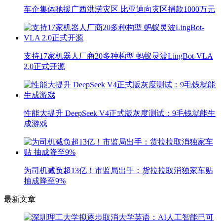
车企集体驰援广西洪涝灾区 比亚迪向灾区捐款1000万元
支持17家机器人厂商20多种构型 蚂蚁灵波LingBot-VLA
2.0正式开源
性能大提升 DeepSeek V4正式版灰度测试：9毛钱就能生
成游戏
为司机减负超13亿！市监局出手：货拉拉取消独家车贴
抽成降至9%
最新文章