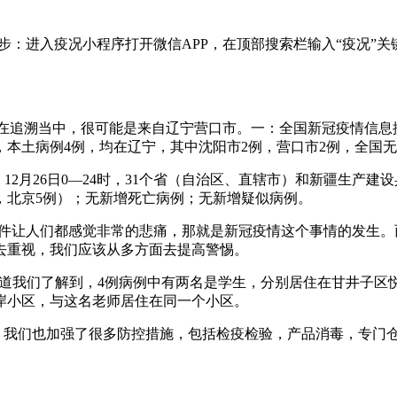
步：进入疫况小程序打开微信APP，在顶部搜索栏输入“疫况”
还在追溯当中，很可能是来自辽宁营口市。一：全国新冠疫情信息据
，本土病例4例，均在辽宁，其中沈阳市2例，营口市2例，全国
12月26日0—24时，31个省（自治区、直辖市）和新疆生产建
例，北京5例）；无新增死亡病例；无新增疑似病例。
的事件让人们都感觉非常的悲痛，那就是新冠疫情这个事情的发生。而根
去重视，我们应该从多方面去提高警惕。
关报道我们了解到，4例病例中有两名是学生，分别居住在甘井子
岸小区，与这名老师居住在同一个小区。
的，我们也加强了很多防控措施，包括检疫检验，产品消毒，专门