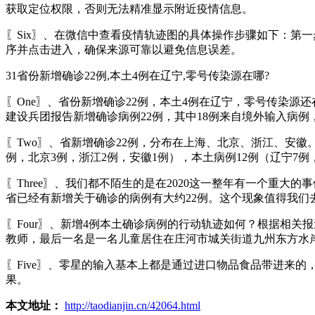
获取定位权限，否则无法精准显示附近疫情信息。
〖Six〗、在微信中查看疫情轨迹图的具体操作步骤如下：第一
序并点击进入，确保来源可靠以避免信息误差。
31省份新增确诊22例,本土4例在辽宁,零号传染源在哪?
〖One〗、省份新增确诊22例，本土4例在辽宁，零号传染源
建设兵团报告新增确诊病例22例，其中18例来自境外输入病例
〖Two〗、省新增确诊22例，分布在上海、北京、浙江、安徽。
例，北京3例，浙江2例，安徽1例），本土病例12例（辽宁7
〖Three〗、我们都不陌生的是在2020这一整年有一个重大
省已经有新增关于确诊的病例有大约22例。这个现象值得我们
〖Four〗、新增4例本土确诊病例的行动轨迹如何？根据相
教师，最后一名是一名儿童居住在庄河市城关街道九州东方水
〖Five〗、零星的输入基本上都是通过进口物品食品带进来
果。
本文地址：
http://taodianjin.cn/42064.html