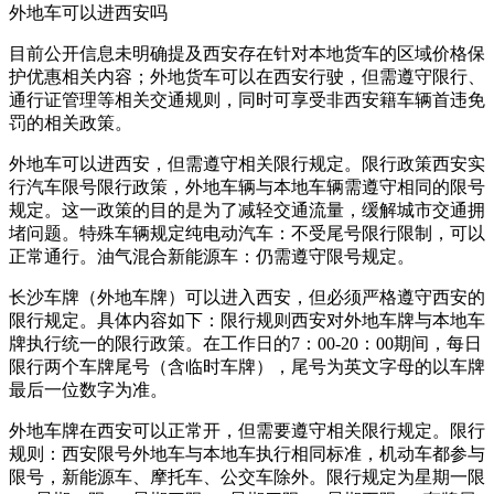
外地车可以进西安吗
目前公开信息未明确提及西安存在针对本地货车的区域价格保
护优惠相关内容；外地货车可以在西安行驶，但需遵守限行、
通行证管理等相关交通规则，同时可享受非西安籍车辆首违免
罚的相关政策。
外地车可以进西安，但需遵守相关限行规定。限行政策西安实
行汽车限号限行政策，外地车辆与本地车辆需遵守相同的限号
规定。这一政策的目的是为了减轻交通流量，缓解城市交通拥
堵问题。特殊车辆规定纯电动汽车：不受尾号限行限制，可以
正常通行。油气混合新能源车：仍需遵守限号规定。
长沙车牌（外地车牌）可以进入西安，但必须严格遵守西安的
限行规定。具体内容如下：限行规则西安对外地车牌与本地车
牌执行统一的限行政策。在工作日的7：00-20：00期间，每日
限行两个车牌尾号（含临时车牌），尾号为英文字母的以车牌
最后一位数字为准。
外地车牌在西安可以正常开，但需要遵守相关限行规定。限行
规则：西安限号外地车与本地车执行相同标准，机动车都参与
限号，新能源车、摩托车、公交车除外。限行规定为星期一限