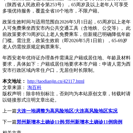
（陕西省人民政府令第253号），65周岁及以上老年人可享受
多项优待服务，覆盖全省10个地市，不限户籍。
政策生效时间与适用范围自2026年5月1日起，65周岁以上老年
人可免费乘坐西安市内公共交通工具（含地铁、公交等）。此
前政策要求70周岁以上老人免费乘车，但新规已明确降低年龄
门槛。需注意，政策生效前（即2026年5月1日前），65-69岁
老人仍需按原规定购票乘车。
年西安老年优待证办理条件需满足户籍或居住地、年龄及材料
要求，具体如下：户籍或居住地要求本市户籍：申请人需为西
安市行政区域内常住户口，无居住时长限制。
本文地址：
http://taodianjin.cn/42117.html
文章来源：
淘百科
版权声明：
除非特别标注，否则均为本站原创文章，转载时请
以链接形式注明文章出处。
上一篇
大连一地调整为高风险地区/大连高风险地区实况
下一篇
郑州新增本土确诊11例/郑州新增本土确诊11例病例
相关文章