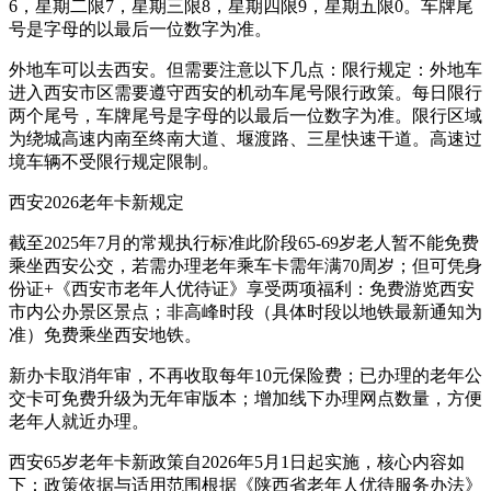
6，星期二限7，星期三限8，星期四限9，星期五限0。车牌尾
号是字母的以最后一位数字为准。
外地车可以去西安。但需要注意以下几点：限行规定：外地车
进入西安市区需要遵守西安的机动车尾号限行政策。每日限行
两个尾号，车牌尾号是字母的以最后一位数字为准。限行区域
为绕城高速内南至终南大道、堰渡路、三星快速干道。高速过
境车辆不受限行规定限制。
西安2026老年卡新规定
截至2025年7月的常规执行标准此阶段65-69岁老人暂不能免费
乘坐西安公交，若需办理老年乘车卡需年满70周岁；但可凭身
份证+《西安市老年人优待证》享受两项福利：免费游览西安
市内公办景区景点；非高峰时段（具体时段以地铁最新通知为
准）免费乘坐西安地铁。
新办卡取消年审，不再收取每年10元保险费；已办理的老年公
交卡可免费升级为无年审版本；增加线下办理网点数量，方便
老年人就近办理。
西安65岁老年卡新政策自2026年5月1日起实施，核心内容如
下：政策依据与适用范围根据《陕西省老年人优待服务办法》