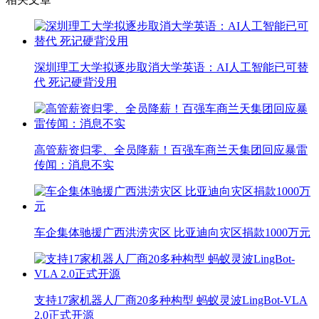
深圳理工大学拟逐步取消大学英语：AI人工智能已可替
代 死记硬背没用
高管薪资归零、全员降薪！百强车商兰天集团回应暴雷
传闻：消息不实
车企集体驰援广西洪涝灾区 比亚迪向灾区捐款1000万元
支持17家机器人厂商20多种构型 蚂蚁灵波LingBot-VLA
2.0正式开源