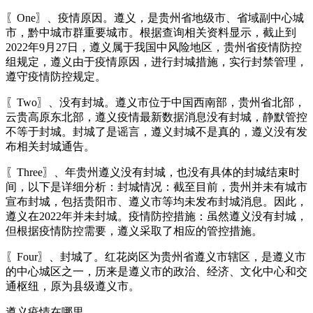
〖One〗、疫情原因。遵义，是贵州省地级市、省域副中心城
市，黔中城市群重要城市。根据查询相关资料显示，截止到
2022年9月27日，遵义属于我国中风险地区，贵州省疫情防控
组规定，遵义由于疫情原因，进行封城措施，实行封禁管理，
遵守疫情防控规定。
〖Two〗、没有封城。遵义市位于中国西南部，贵州省北部，
云贵高原东北部，遵义疫情最新数据消息没有封城，静默管控
不等于封城。封城了是谣言，遵义封城不是真的，遵义没有发
布相关封城通告。
〖Three〗、年贵州遵义没有封城，也没有具体的封城结束时
间，以下是详细分析：封城情况：截至目前，贵州并未有城市
宣布封城，包括贵阳市、遵义市等均未发布封城消息。因此，
遵义在2022年并未封城。疫情防控措施：虽然遵义没有封城，
但根据疫情防控需要，遵义采取了相应的管控措施。
〖Four〗、封城了。红花岗区为贵州省遵义市辖区，是遵义市
的中心城区之一，历来是遵义市的政治、经济、文化中心和交
通枢纽，原为县级遵义市。
遵义疫情在哪里