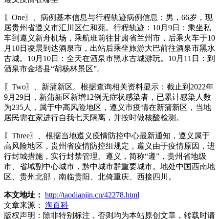
〖One〗、病例基本信息与行程轨迹病例信息：男，66岁，现
居贵州省遵义市汇川区仁和苑。行程轨迹：10月9日：乘坐私
车到遵义新舟机场，乘航班前往甘肃省兰州市，后乘火车于10
月10日凌晨到达酒泉市，出站后乘坐旅游大巴前往酒泉市黑水
古城。10月10日：全天在酒泉市黑水古城游玩。10月11日：到
酒泉市金塔县“胡杨林景区”。
〖Two〗、新蒲新区。根据查询相关资料显示：截止到2022年
9月29日，新蒲新区新增12例无症状感染者，已累计感染人数
为235人，属于中高风险地区，遵义市疫情在新蒲新区，当地
居民需在家进行自我七天隔离，并按时做核酸检测。
〖Three〗、根据当地遵义疫情防控中心最新通知，遵义属于
高风险地区，贵州省疫情防控组规定，遵义由于疫情原因，进
行封城措施，实行封禁管理。遵义，简称“遵”，贵州省地级
市、省域副中心城市，黔中城市群重要城市。地处中国西南地
区、贵州北部，南临贵阳、北倚重庆、西接四川。
本文地址：
http://taodianjin.cn/42278.html
文章来源：
淘百科
版权声明：
除非特别标注，否则均为本站原创文章，转载时请