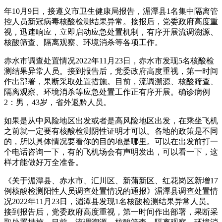
年10月9日，接遵义市卫生健康局报告，湄潭县1名集中隔离管
控人员新冠病毒核酸检测结果异常。接报后，党委政府高度重
视，迅速响应，立即启动应急处置机制，有序开展流调溯源、
核酸筛查、隔离观察、环境消杀等各项工作。
赤水市调查处置情况2022年11月23日，赤水市发现5名核酸检
测结果异常人员。接到报告后，党委政府高度重视，第一时间
作出部署，果断采取处置措施。目前，流调溯源、核酸筛查、
隔离观察、环境消杀等应急处置工作正有序开展。确诊病例
2：男，43岁，省外返黔人员。
如果是从中风险地区出发或者是高风险地区出发，在乘坐飞机
之前就一定要有核酸检测阴性证明才可以。各地的政策是不同
的，所以具体情况要看你的目的地是哪里。可以在出发前打一
个电话咨询一下，有的飞机场会有声明发出，可以看一下，这
样才能做好万全准备。
《关于湄潭县、赤水市、汇川区、新蒲新区、红花岗区新增17
例核酸检测阳性人员调查处置情况的通报》湄潭县调查处置情
况2022年11月23日，湄潭县发现1名核酸检测结果异常人员。
接到报告后，党委政府高度重视，第一时间作出部署，果断采