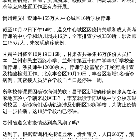
取处置措施。目前，流调溯源、核酸筛查、隔离观察、环境消
杀等应急处置工作正有序开展。
贵州遵义排查师生155万人,中心城区16所学校停课
截至10月22日下午14时，遵义中心城区因疫情关联和成人高考
停课的中小学和幼儿园共16所，全市排查学校3350所，涉及师
生155万人，未发现确诊病例。
甘肃兰州截至10月19日16时，甘肃省共采集46万多份人员样
本。兰州市民主西路小学、兰州市第五十四中学等9所学校全
面停课，涉及师生12000余人。停课学校需配合开展流调排查
及核酸检测工作。北京丰台区10月19日，丰台区新增1名确诊
病例，其密接人员所在学校自当日起停课一周。
所学校停课原因确诊病例关联：昌平区新增确诊病例张某在花
家地实验小学朝来校区工作，李某就读于陈经纶中学分校东湖
湾校区，确诊病例活动轨迹涉及朝阳区18所学校，为防止疫情
进一步传播，这18所学校均已停课。
贵州省遵义市疫情达到高风期了吗?
达到了。根据查询相关报道显示，贵州遵义，人口660万，预