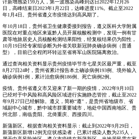
计新增感染159万人，第一波感染高峰到达日2022年12月26
日，高峰结束日2023年1月22日，达峰进度11%。截止至2022
年1月4日。贵州省遵义市疫情达到高风期了。
年10月18日，贵州省卫生健康委接到报告，遵义医科大学附属
医院在对重点地区来返黔人员开展核酸检测中，发现一例有甘
肃等地旅居史人员核酸检测结果阳性，经复核结果仍为阳性，
10月19日经专家组诊断为外省关联新冠肺炎确诊病例（普通
型），目前已全程闭环转运至省将军山医院隔离救治。
通过查询相关资料显示贵州疫情毕节市七星关区最严重，截至
8月27日24时，贵州省累计报告本土确诊病例193例、境外输入
确诊病例1例，累计治愈病例186例、死亡病例2例。
疫情。贵州省遵义市又迎来了新一期的疫情，2022年9月10日
已经对于中风险和高风险区域进行实施静态管控，截止至2022
年9月27日已经解除。遵义，简称“遵”，是贵州省地级市、省
域副中心城市，黔中城市群重要城市，地处中国西南地区、贵
州北部，南临贵阳、北倚重庆、西接四川。
新蒲新区。根据查询相关资料显示：截止到2022年9月29日，
新蒲新区新增12例无症状感染者，已累计感染人数为235人，
属于中高风险地区，遵义市疫情在新蒲新区，当地居民需在家