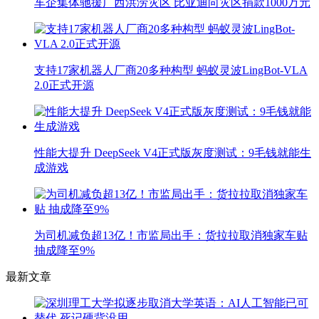
车企集体驰援广西洪涝灾区 比亚迪向灾区捐款1000万元
支持17家机器人厂商20多种构型 蚂蚁灵波LingBot-VLA
2.0正式开源
性能大提升 DeepSeek V4正式版灰度测试：9毛钱就能生
成游戏
为司机减负超13亿！市监局出手：货拉拉取消独家车贴
抽成降至9%
最新文章