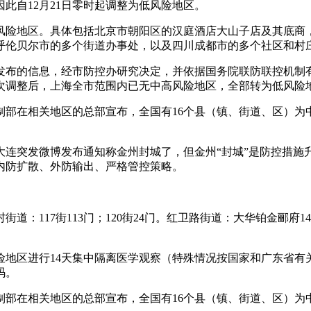
此自12月21日零时起调整为低风险地区。
为中风险地区。具体包括北京市朝阳区的汉庭酒店大山子店及其底
呼伦贝尔市的多个街道办事处，以及四川成都市的多个社区和村
布的信息，经市防控办研究决定，并依据国务院联防联控机制有关要
此次调整后，上海全市范围内已无中高风险地区，全部转为低风险
制部在相关地区的总部宣布，全国有16个县（镇、街道、区）为
，大连突发微博发布通知称金州封城了，但金州“封城”是防控措
内防扩散、外防输出、严格管控策略。
村街道：117街113门；120街24门。红卫路街道：大华铂金郦府
险地区进行14天集中隔离医学观察（特殊情况按国家和广东省
码。
制部在相关地区的总部宣布，全国有16个县（镇、街道、区）为