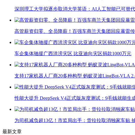
深圳理工大学拟逐步取消大学英语：AI人工智能已可替代
高管薪资归零、全员降薪！百强车商兰天集团回应暴雷传
车企集体驰援广西洪涝灾区 比亚迪向灾区捐款1000万元
支持17家机器人厂商20多种构型 蚂蚁灵波LingBot-VLA 
性能大提升 DeepSeek V4正式版灰度测试：9毛钱就能生
为司机减负超13亿！市监局出手：货拉拉取消独家车贴 抽
最新文章