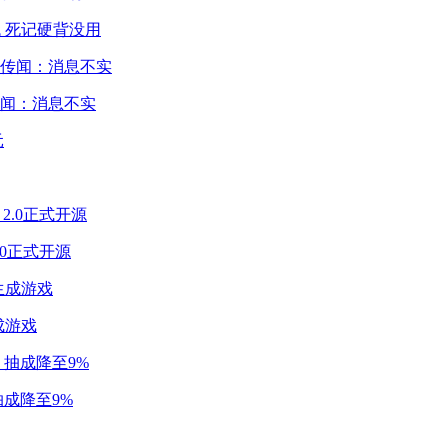
 死记硬背没用
闻：消息不实
2.0正式开源
成游戏
成降至9%