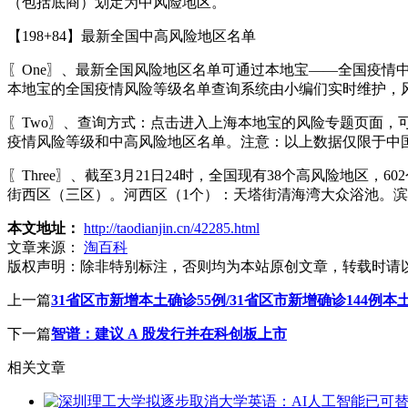
（包括底商）划定为中风险地区。
【198+84】最新全国中高风险地区名单
〖One〗、最新全国风险地区名单可通过本地宝——全国疫
本地宝的全国疫情风险等级名单查询系统由小编们实时维护，
〖Two〗、查询方式：点击进入上海本地宝的风险专题页面，
疫情风险等级和中高风险地区名单。注意：以上数据仅限于中
〖Three〗、截至3月21日24时，全国现有38个高风险地
街西区（三区）。河西区（1个）：天塔街清海湾大众浴池。滨
本文地址：
http://taodianjin.cn/42285.html
文章来源：
淘百科
版权声明：
除非特别标注，否则均为本站原创文章，转载时请
上一篇
31省区市新增本土确诊55例/31省区市新增确诊144例本土
下一篇
智谱：建议 A 股发行并在科创板上市
相关文章