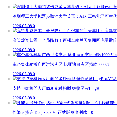
深圳理工大学拟逐步取消大学英语：AI人工智能已可替
2026-07-08
0
高管薪资归零、全员降薪！百强车商兰天集团回应暴雷传
2026-07-08
0
车企集体驰援广西洪涝灾区 比亚迪向灾区捐款1000万
2026-07-08
0
支持17家机器人厂商20多种构型 蚂蚁灵波LingB
2026-07-08
0
性能大提升 DeepSeek V4正式版灰度测试：9