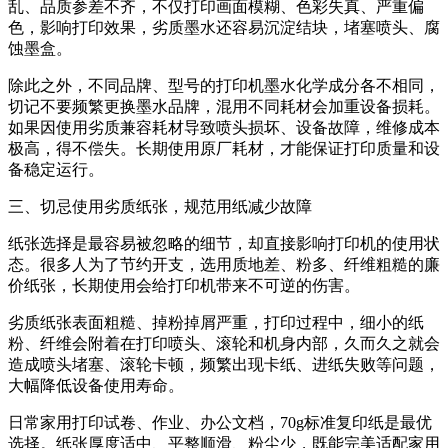
乱、品质参差不齐，不仅打印画面模糊、色彩失真、严重偏
色，影响打印效果，劣质墨水还容易沉淀结块，堵塞喷头、腐
蚀墨盒。
除此之外，不同品牌、型号的打印机墨水化学成分各不相同，
切记不要频繁更换墨水品牌，混用不同耗材会加重设备损耗。
如果因使用劣质兼容耗材导致喷头损坏、设备故障，维修成本
极高，得不偿失。长期使用原厂耗材，才能保证打印质量和设
备稳定运行。
三、切忌使用劣质纸张，规范用纸减少故障
纸张选择是最容易被忽略的细节，却直接影响打印机的使用状
态。很多人为了节约开支，选用质地差、粉多、纤维粗糙的廉
价纸张，长期使用会给打印机带来不可逆的伤害。
劣质纸张表面粗糙、掉粉掉屑严重，打印过程中，细小的纸
粉、纤维会附着在打印喷头、滚轮和机身内部，久而久之就会
造成喷头堵塞、滚轮卡顿，频繁出现卡纸、进纸失败等问题，
大幅降低设备使用寿命。
日常家用打印试卷、作业、办公文档，70g标准复印纸是最优
选择。纸张厚度适中、平整顺滑、粉尘少，既能完美适配家用