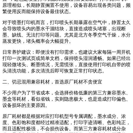
原理相似，长期静置搁置不使用，设备容易出现各类问题，频
繁使用反而能保持设备最佳状态。
对于喷墨打印机而言，打印喷头长期暴露在空气中，静置太久
会导致喷头内的墨水干涸结块，直接造成喷头堵塞，出现断
墨、缺线、无法打印等问题。尤其是北方冬季空气干燥，水分
蒸发更快，堵头概率会大幅提升。
日常养护建议：即便没有打印需求，也建议大家每隔一周开机
打印一次测试页或简单文档，保持喷头湿润通畅。如果已经出
现轻微堵头、断墨情况，无需慌张，直接使用打印机自带的喷
头清洗功能，多次清洗后即可恢复正常打印状态。
二、切忌混用兼容耗材，首选原厂耗材不贪便宜
不少用户为了节省成本，会选择价格低廉的第三方兼容墨水、
墨盒等耗材，看似省钱，实则隐患极大，也是造成打印偏色、
设备损坏的主要原因。
原厂耗材都是根据对应打印机型号专属调配，墨水成分、浓
度、色彩饱和度都经过精准适配，打印字迹清晰、色彩纯正，
而且适配性极强，不会损伤设备。而第三方兼容耗材成分杂