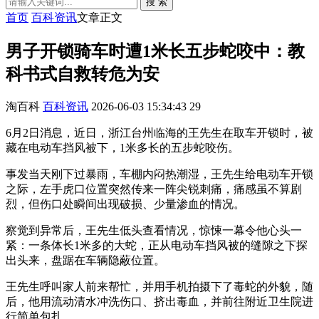
搜 索
首页
百科资讯
文章正文
男子开锁骑车时遭1米长五步蛇咬中：教
科书式自救转危为安
淘百科
百科资讯
2026-06-03 15:34:43
29
6月2日消息，近日，浙江台州临海的王先生在取车开锁时，被
藏在电动车挡风被下，1米多长的五步蛇咬伤。
事发当天刚下过暴雨，车棚内闷热潮湿，王先生给电动车开锁
之际，左手虎口位置突然传来一阵尖锐刺痛，痛感虽不算剧
烈，但伤口处瞬间出现破损、少量渗血的情况。
察觉到异常后，王先生低头查看情况，惊悚一幕令他心头一
紧：一条体长1米多的大蛇，正从电动车挡风被的缝隙之下探
出头来，盘踞在车辆隐蔽位置。
王先生呼叫家人前来帮忙，并用手机拍摄下了毒蛇的外貌，随
后，他用流动清水冲洗伤口、挤出毒血，并前往附近卫生院进
行简单包扎。