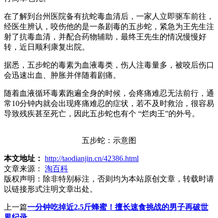
在了解到台州医院备有抗蛇毒血清后，一家人立即驱车前往，
经医生辨认，咬伤他的是一条剧毒的五步蛇，紧急为王先生注
射了抗毒血清，并配合药物辅助，最终王先生的情况慢慢好
转，近日顺利康复出院。
据悉，五步蛇的毒素为血液毒类，伤人注毒量多，被咬后伤口
会迅速出血、肿胀并伴随着剧痛。
随着血液循环毒素跑遍全身的时候，会疼痛难忍无法前行，通
常10分钟内就会出现疼痛难忍的症状，若不及时救治，很容易
导致残疾甚至死亡，因此五步蛇也有个 “烂肉王”的外号。
五步蛇：示意图
本文地址：
http://taodianjin.cn/42386.html
文章来源：
淘百科
版权声明：
除非特别标注，否则均为本站原创文章，转载时请
以链接形式注明文章出处。
上一篇
一分钟吃掉近2.5斤蜂蜜！擅长速食挑战的男子再破世
界纪录