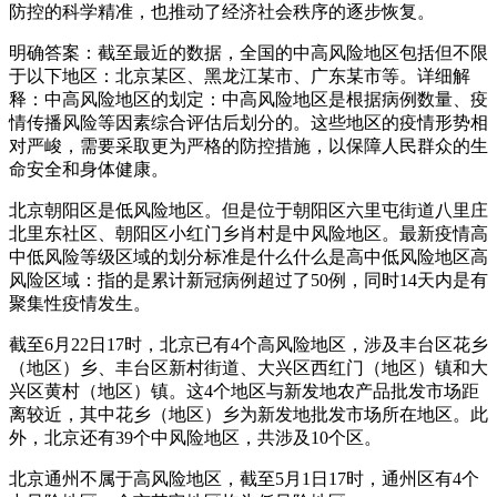
防控的科学精准，也推动了经济社会秩序的逐步恢复。
明确答案：截至最近的数据，全国的中高风险地区包括但不限
于以下地区：北京某区、黑龙江某市、广东某市等。详细解
释：中高风险地区的划定：中高风险地区是根据病例数量、疫
情传播风险等因素综合评估后划分的。这些地区的疫情形势相
对严峻，需要采取更为严格的防控措施，以保障人民群众的生
命安全和身体健康。
北京朝阳区是低风险地区。但是位于朝阳区六里屯街道八里庄
北里东社区、朝阳区小红门乡肖村是中风险地区。最新疫情高
中低风险等级区域的划分标准是什么什么是高中低风险地区高
风险区域：指的是累计新冠病例超过了50例，同时14天内是有
聚集性疫情发生。
截至6月22日17时，北京已有4个高风险地区，涉及丰台区花乡
（地区）乡、丰台区新村街道、大兴区西红门（地区）镇和大
兴区黄村（地区）镇。这4个地区与新发地农产品批发市场距
离较近，其中花乡（地区）乡为新发地批发市场所在地区。此
外，北京还有39个中风险地区，共涉及10个区。
北京通州不属于高风险地区，截至5月1日17时，通州区有4个