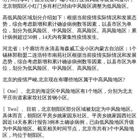
北京朝阳区小红门乡肖村已经由中风险区调整为低风险区。
高低风险区域划分介绍如下：根据当前疫情实际情况和发展态
势，综合考虑新增和累计确诊病例数等因素，以县市区为单
位，划分为低风险区、中风险区、高风险区。高风险地区：累
计病例超过50例，14天内有聚集性疫情发生。
河北省：1个廊坊市永清县海森威工业小区内蒙古自治区：1个
锡林郭勒盟二连浩特市南苑社区根据当前疫情实际情况和发展
态势，综合考虑新增和累计确诊病例数等因素，以县市区为单
位，划分为低风险区、中风险区、高风险区。
北京的疫情严峻,北京现在有哪些地区属于中高风险地区?
〖One〗、北京的海淀区中风险地区有1个地区，分别为北太
平庄街道索家坟社区首钢小区。
〖Two〗、目前，北京朝阳区部分区域被划定为中风险地区。
具体而言，朝阳区平房乡姚家园东社区、平房乡姚家园西社区
因近14天各累计报告3例本土确诊病例，已由低风险地区升级
为中风险地区。截至相关时间节点，北京市共有3个中风险地
区，均位于朝阳区。