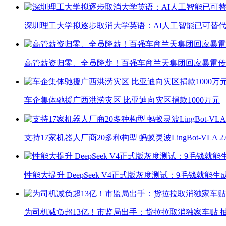
深圳理工大学拟逐步取消大学英语：AI人工智能已可替代
高管薪资归零、全员降薪！百强车商兰天集团回应暴雷传
车企集体驰援广西洪涝灾区 比亚迪向灾区捐款1000万元
支持17家机器人厂商20多种构型 蚂蚁灵波LingBot-VLA 
性能大提升 DeepSeek V4正式版灰度测试：9毛钱就能生
为司机减负超13亿！市监局出手：货拉拉取消独家车贴 抽