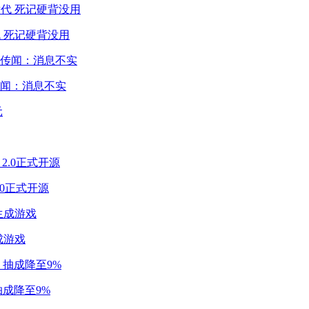
 死记硬背没用
闻：消息不实
2.0正式开源
成游戏
成降至9%