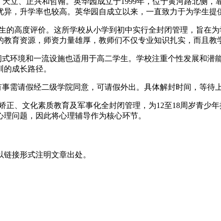
、天立、正兴和哲翰。英华园成立于1999年，位于黄河路北侧
优异，升学率也较高。英华园自成立以来，一直致力于为学生提
和学生的高度评价。这所学校从小学到初中实行全封闭管理，旨在
的教育资源，师资力量雄厚，教师们不仅专业知识扎实，而且教
其封闭式环境和一流设施也适用于高二学生。学校注重个性发展和
训的成长路径。
生有事需请假经二级学院同意，可请假外出。具体解封时间，等待
为矫正、文化素质教育及军事化全封闭管理，为12至18周岁青
心理问题，因此将心理辅导作为核心环节。
以链接形式注明文章出处。