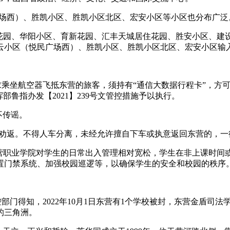
民广场西）、胜凯小区、胜凯小区北区、宏安小区等小区也分布广
河花园、华阳小区、育新花园、汇丰天城居住花园、胜安小区、
云小区（悦民广场西）、胜凯小区、胜凯小区北区、宏安小区输
乘坐航空器飞抵东营的旅客，须持有“通信大数据行程卡”，方可
鲁指办发【2021】239号文管控措施予以执行。
不传谣。
予以劝返。不得人车分离，未经允许擅自下车或执意返回东营的，一
东营职业学院对学生的日常出入管理相对宽松，学生在非上课时
置门禁系统、加强校园巡逻等，以确保学生的安全和校园的秩序
部门得知，2022年10月1日东营有1个学校被封，东营金盾司
的三角洲。