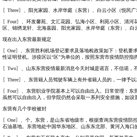
〖Three〗、阳光家园、水岸华庭（东营）、白云小区（悦
〖Four〗、环发馨苑、文汇花园、弘海小区、利苑小区、清
区、锦绣龙轩、北海嘉园、阳光家园、水岸华庭（东营）、白
现在出入东营最新规定
〖One〗、东营胜利机场登记要求及落地检政策如下：登机要求
性证明登机。涉疫区以“区”为单位的，按照东营市疫情防控指挥部
〖Two〗、山东东营疫情最新消息今天封城是谣言，不信谣，
〖Three〗、东营籍人员驾驶车辆上有外省籍人员的，一律
〖Four〗、东营职业学院基本上可以自由出入。日常管理：
虽然可以自由出入，但学院仍然会采取一系列安全措施，如设
东营有几个学校被封
〖One〗、个。东营，是山东省地级市，根据查询东营疫情防控
石油基地。东营地处中国华东地区、山东东北部、黄河入海口