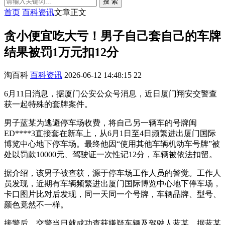
搜 索
首页
百科资讯
文章正文
贪小便宜吃大亏！男子自己套自己的车牌
结果被罚1万元扣12分
淘百科
百科资讯
2026-06-12 14:48:15
22
6月11日消息，据厦门公安公众号消息，近日厦门翔安交警查
获一起特殊的套牌案件。
男子蓝某为逃避停车场收费，将自己另一辆车的号牌闽
ED****3直接套在新车上，从6月1日至4日频繁进出厦门国际
博览中心地下停车场。最终他因“使用其他车辆机动车号牌”被
处以罚款10000元、驾驶证一次性记12分，车辆被依法扣留。
据介绍，该男子被查获，源于停车场工作人员的警觉。工作人
员发现，近期有车辆频繁进出厦门国际博览中心地下停车场，
卡口图片比对后发现，同一天同一个号牌，车辆品牌、型号、
颜色竟然不一样。
接警后，交警当日就成功查获嫌疑车辆及驾驶人蓝某，据蓝某