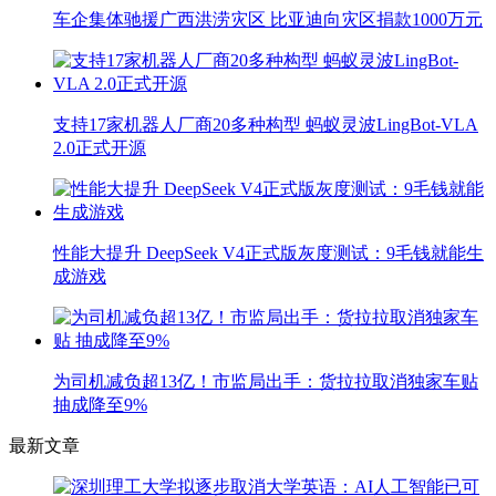
车企集体驰援广西洪涝灾区 比亚迪向灾区捐款1000万元
支持17家机器人厂商20多种构型 蚂蚁灵波LingBot-VLA
2.0正式开源
性能大提升 DeepSeek V4正式版灰度测试：9毛钱就能生
成游戏
为司机减负超13亿！市监局出手：货拉拉取消独家车贴
抽成降至9%
最新文章