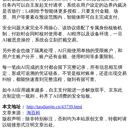
任务内可以自主发起支付请求，系统在用户设定的边界内裁决
是否放行；L4则给予智能体更多授权，只要支付金额、场
景、用户等要素在预设范围内，智能体即可自主完成支付。
安全问题大家完全不用操心。该协议搭配了专属身份核验机
制，付款时会同时核对使用者、AI程序以及设备环境，一旦
AI被恶意操控，系统会立刻拦截交易。
另外资金也做了隔离处理，AI只能使用单独的受限账户，和
用户主账户分开，账户还有金额、使用时间等多重限制。
每一笔由AI完成的支付都会留下完整记录，所有信息相互绑
定，形成可追溯的凭证链条。不管是核对账单，还是出现交易
纠纷，都能快速查到完整流程，做到有据可查。
如今AI应用越来越多，自主支付能进一步解放双手。京东此
次制定统一规则，补齐了AI消费的安全短板。
本文地址：
http://taodianjin.cn/43739.html
文章来源：
淘百科
版权声明：
除非特别标注，否则均为本站原创文章，转载时请
以链接形式注明文章出处。