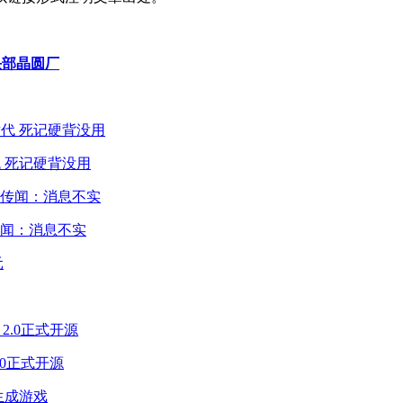
头部晶圆厂
 死记硬背没用
闻：消息不实
2.0正式开源