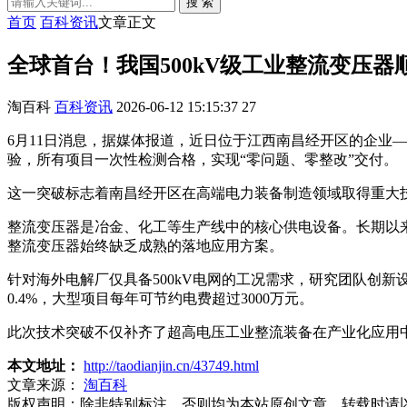
搜 索
首页
百科资讯
文章正文
全球首台！我国500kV级工业整流变压器
淘百科
百科资讯
2026-06-12 15:15:37
27
6月11日消息，据媒体报道，近日位于江西南昌经开区的企业
验，所有项目一次性检测合格，实现“零问题、零整改”交付。
这一突破标志着南昌经开区在高端电力装备制造领域取得重大
整流变压器是冶金、化工等生产线中的核心供电设备。长期以来，
整流变压器始终缺乏成熟的落地应用方案。
针对海外电解厂仅具备500kV电网的工况需求，研究团队创新
0.4%，大型项目每年可节约电费超过3000万元。
此次技术突破不仅补齐了超高电压工业整流装备在产业化应用
本文地址：
http://taodianjin.cn/43749.html
文章来源：
淘百科
版权声明：
除非特别标注，否则均为本站原创文章，转载时请