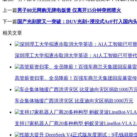
上一篇
男子80元网购无牌电饭煲 仅离开15分钟突然喷火
下一篇
国产光刻胶又一突破：DUV光刻+浸没式ArF打入国内
相关文章
深圳理工大学拟逐步取消大学英语：AI人工智能已可替代
高管薪资归零、全员降薪！百强车商兰天集团回应暴雷传
车企集体驰援广西洪涝灾区 比亚迪向灾区捐款1000万元
支持17家机器人厂商20多种构型 蚂蚁灵波LingBot-VLA 