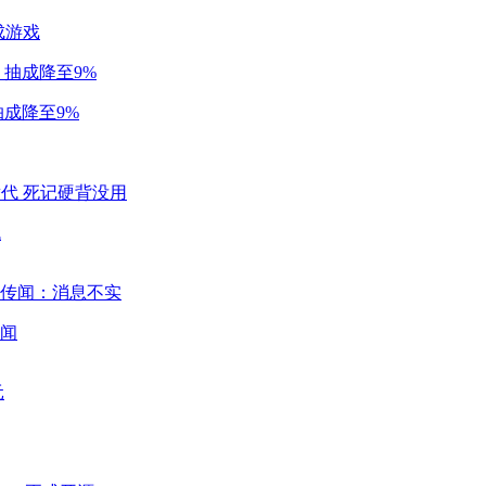
成游戏
成降至9%
代
闻