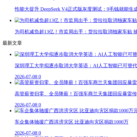
性能大提升 DeepSeek V4正式版灰度测试：9毛钱就能生
为司机减负超13亿！市监局出手：货拉拉取消独家车贴 抽
最新文章
深圳理工大学拟逐步取消大学英语：AI人工智能已可替
2026-07-08
0
高管薪资归零、全员降薪！百强车商兰天集团回应暴雷传
2026-07-08
0
车企集体驰援广西洪涝灾区 比亚迪向灾区捐款1000万
2026-07-08
0