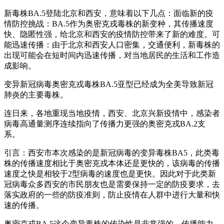
新毒株BA.5登陆北京和西安，意味着以下几点：面临新的疫
情防控挑战：BA.5作为奥密克戎毒株的新变种，其传播速度
快、隐匿性强，给北京和西安的疫情防控带来了新的难度。可
能迅速传播：由于北京和西安人口密集，交通便利，新毒株的
出现可能会在短时间内迅速传播，对当地居民的生活和工作造
成影响。
变异新冠病毒奥密克戎毒株BA.5亚型已经成为全美导致新冠
肺炎的主要毒株。
连日来，各地重现当地疫情，西安、北京兴新疫情中，感染者
病毒高通量测序连续指向了传播力更强的奥密克戎BA.2支
系。
引言：西安市本次感染的是新冠病毒的变异毒株BA5，此类毒
株的传播速度相比于奥密克戎本体还是更快的，该病毒的传播
速度之快是相较于2型病毒的速度也是更快。因此对于此类新
冠病毒众多西安的市民朋友也是需要保持一定的防疫要求，去
落实政府的一些的防疫准则，防止疫情在人群中进行大量和快
速的传播。
奥密克戎BA.5这个变异毒株的传染性是非常强的，传播能力