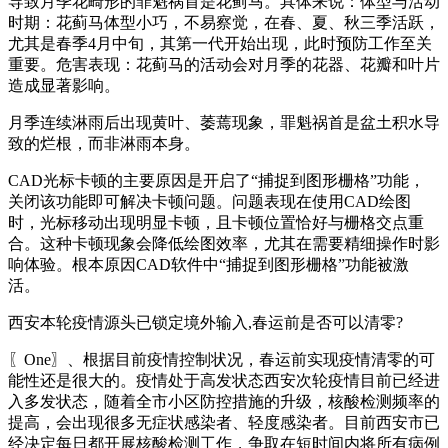
导致月季花畸形的罪魁祸首是花蓟马。具体来说：体型与活动
时期：花蓟马体型小巧，不易察觉，在春、夏、秋三季活跃，
尤其是春季4月中旬，其第一代开始出现，此时预防工作至关
重要。危害表现：花蓟马的活动会对月季的花器、花瓣和叶片
造成显著影响。
月季连续淋雨后出现黄叶、萎蔫现象，罪魁祸首是盆土积水导
致的烂根，而非淋雨本身。
CAD光标卡顿的主要原因是开启了“捕捉到图形栅格”功能，
关闭该功能即可解决卡顿问题。问题表现在使用CAD绘图
时，光标移动出现明显卡顿，且卡顿位置恰好与栅格交点重
合。这种卡顿现象会降低绘图效率，尤其在需要精细操作时影
响体验。根本原因CAD软件中“捕捉到图形栅格”功能被激
活。
西安本轮疫情源头已锁定境外输入,春运前是否可以清零?
〖One〗、根据目前疫情控制状况，春运前实现疫情清零的可
能性还是很大的。疫情处于高发状态西安次轮疫情目前已经进
入多发状态，随着全市小区防控措施的升级，核酸检测频率的
提高，会出现很多无症状感染者、轻度感染者。目前西安市已
经决定每日都开展核酸检测工作，争取在短时间内将所有病例