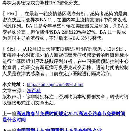
毒株为奥密克戎变异株BA.2进化分支。
〖Five〗、在最新一轮疫情基因测序分析，感染者感染的是奥
密克戎亚型变异株BA.11，在国内本土疫情数据库中尚未发现
同源序列。BA.11是今年早些时候在美国最先发现的，为BA.2
变异株分支，但传播性较BA.2高出23%至27%。BA.11一度成
为美国主导的流行株，不过后来被BA.5逐步替代。
〖Six〗、从12月13日天津市疫情防控指挥部获悉，12月9日，
市疾控中心对市境外输入新冠病毒无症状感染者的呼吸道标本
进行全基因组测序及核酸序列分析，在中国疾病预防控制中心
检查后，均证实有新冠病毒奥密克戎变异株。进港封闭的控制
人员是在津的感染者，目前在定点医院进行隔离治疗。
本文地址：
http://taodianjin.cn/43991.html
文章来源：
淘百科
版权声明：
除非特别标注，否则均为本站原创文章，转载时请
以链接形式注明文章出处。
上一篇
高速路春节免费时间规定2021/高速公路春节免费时间
是什么时间
下一篇
中国重型卡车/中国重型卡车装备制造产业