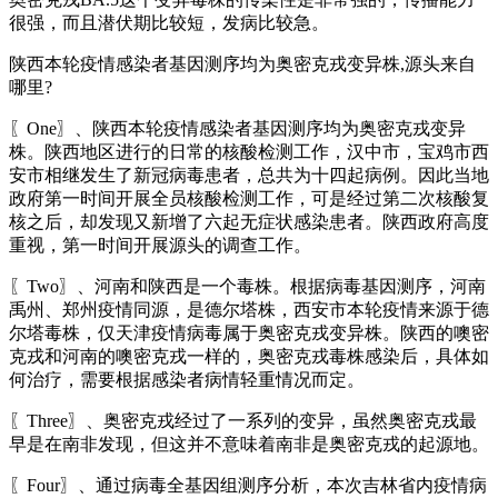
很强，而且潜伏期比较短，发病比较急。
陕西本轮疫情感染者基因测序均为奥密克戎变异株,源头来自
哪里?
〖One〗、陕西本轮疫情感染者基因测序均为奥密克戎变异
株。陕西地区进行的日常的核酸检测工作，汉中市，宝鸡市西
安市相继发生了新冠病毒患者，总共为十四起病例。因此当地
政府第一时间开展全员核酸检测工作，可是经过第二次核酸复
核之后，却发现又新增了六起无症状感染患者。陕西政府高度
重视，第一时间开展源头的调查工作。
〖Two〗、河南和陕西是一个毒株。根据病毒基因测序，河南
禹州、郑州疫情同源，是德尔塔株，西安市本轮疫情来源于德
尔塔毒株，仅天津疫情病毒属于奥密克戎变异株。陕西的噢密
克戎和河南的噢密克戎一样的，奥密克戎毒株感染后，具体如
何治疗，需要根据感染者病情轻重情况而定。
〖Three〗、奥密克戎经过了一系列的变异，虽然奥密克戎最
早是在南非发现，但这并不意味着南非是奥密克戎的起源地。
〖Four〗、通过病毒全基因组测序分析，本次吉林省内疫情病