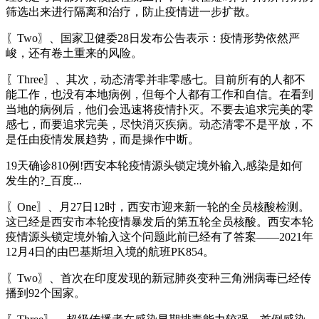
筛选出来进行隔离和治疗，防止疫情进一步扩散。
〖Two〗、国家卫健委28日发布公告表示：疫情形势依然严
峻，还有卷土重来的风险。
〖Three〗、其次，动态清零并非零感七。目前所有的人都不
能工作，也没有本地病例，但每个人都有工作和自信。在看到
当地的病例后，他们会迅速将疫情扑灭。不要去追求完美的零
感七，而要追求完美，尽快消灭疾病。动态清零不是平放，不
是任由疫情发展趋势，而是操作中断。
19天确诊810例!西安本轮疫情源头锁定境外输入,感染是如何
发生的?_百度...
〖One〗、月27日12时，西安市迎来新一轮的全员核酸检测。
这已经是西安市本轮疫情暴发后的第五轮全员核酸。西安本轮
疫情源头锁定境外输入这个问题此前已经有了答案——2021年
12月4日的由巴基斯坦入境的航班PK854。
〖Two〗、首次在印度发现的新冠肺炎变种三角洲病毒已经传
播到92个国家。