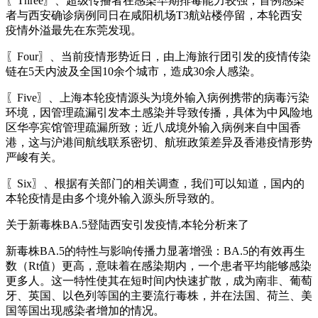
〖Three〗、超级传播者在感染早期排毒能力较强，首例感染
者与西安确诊病例同日在咸阳机场T3航站楼停留，本轮西安
疫情外溢最先在东莞发现。
〖Four〗、当前疫情形势近日，由上海旅行团引发的疫情传染
链在5天内波及全国10余个城市，造成30余人感染。
〖Five〗、上海本轮疫情源头为境外输入病例携带的病毒污染
环境，因管理疏漏引发本土感染并导致传播，具体为中风险地
区华亭宾馆管理疏漏所致；近八成境外输入病例来自中国香
港，这与沪港间航线联系密切、航班政策差异及香港疫情形势
严峻有关。
〖Six〗、根据有关部门的相关调查，我们可以知道，国内的
本轮疫情是由多个境外输入源头所导致的。
关于新毒株BA.5登陆西安引发疫情,本轮分析来了
新毒株BA.5的特性与影响传播力显著增强：BA.5的有效再生
数（Rt值）更高，意味着在感染期内，一个患者平均能够感染
更多人。这一特性使其在短时间内快速扩散，成为南非、葡萄
牙、英国、以色列等国的主要流行毒株，并在法国、荷兰、美
国等国出现感染者增加的情况。