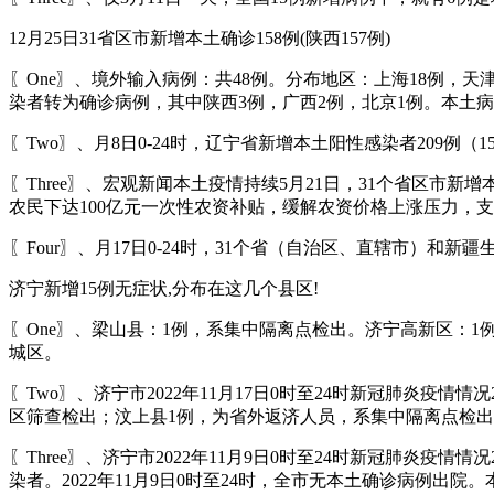
12月25日31省区市新增本土确诊158例(陕西157例)
〖One〗、境外输入病例：共48例。分布地区：上海18例，天
染者转为确诊病例，其中陕西3例，广西2例，北京1例。本土病例
〖Two〗、月8日0-24时，辽宁省新增本土阳性感染者209例
〖Three〗、宏观新闻本土疫情持续5月21日，31个省区市新
农民下达100亿元一次性农资补贴，缓解农资价格上涨压力，
〖Four〗、月17日0-24时，31个省（自治区、直辖市）和新
济宁新增15例无症状,分布在这几个县区!
〖One〗、梁山县：1例，系集中隔离点检出。济宁高新区：1例
城区。
〖Two〗、济宁市2022年11月17日0时至24时新冠肺炎疫情
区筛查检出；汶上县1例，为省外返济人员，系集中隔离点检
〖Three〗、济宁市2022年11月9日0时至24时新冠肺炎
染者。2022年11月9日0时至24时，全市无本土确诊病例出