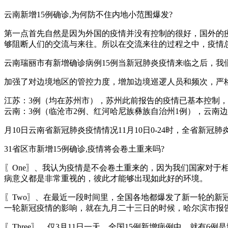
云南新增15例确诊,为何防不住内地小范围爆发?
第一点首先自然是因为外国的疫情并没有控制的很好，国外的
够阻断人们的交流与来往。所以在交流来往的过程之中，疫情
云南瑞丽市有新增确诊病例15例当新冠肺炎疫情来临之后，我
加强了对边境地区的管控力度，增加边境巡逻人员和频次，严
江苏：3例（均在苏州市），苏州此前报告的疫情已基本控制
云南：3例（临沧市2例、红河哈尼族彝族自治州1例），云南
月10日云南省新冠肺炎疫情情况11月10日0-24时，全省新
31省区市新增15例确诊,疫情将会卷土重来吗?
〖One〗、我认为疫情是不会卷土重来的，因为我们国家对
病意义都是非常重视的，彼此才能够出现如此好的环境。
〖Two〗、在最近一段时间里，全国各地都爆发了新一轮的
一轮新冠疫情的影响，就在九月二十三日的时候，哈尔滨市报告
〖Three〗、仅3月11日一天，全国15例新增病例中，就有6例