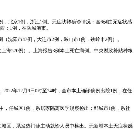
2例，北京1例，浙江1例。无症状转确诊情况：含6例由无症状感
广西：1例，在防城港市。
2例（沈阳市47例，大连市2例，鞍山市1例，铁岭市2例）。
7例（上海570例）。上海报告3例本土死亡病例。中央财政补贴种粮
22年12月9日0时至24时，全市本土确诊病例出院1例，在任
病例，其中，任城区1例，系居家隔离医学观察检出；邹城市1例，系社
病例，在任城区，系发热门诊主动就诊人员中检出。无新增本土无症状感