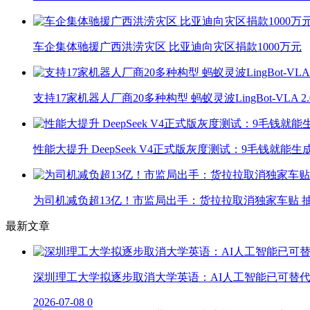
车企集体驰援广西洪涝灾区 比亚迪向灾区捐款1000万元
支持17家机器人厂商20多种构型 蚂蚁灵波LingBot-VLA 
性能大提升 DeepSeek V4正式版灰度测试：9毛钱就能生
为司机减负超13亿！市监局出手：货拉拉取消独家车贴 抽
最新文章
深圳理工大学拟逐步取消大学英语：AI人工智能已可替
2026-07-08
0