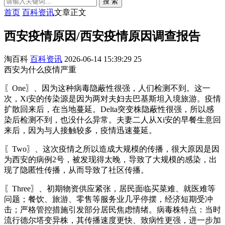
搜 索
首页
百科资讯
文章正文
西安疫情原因/西安疫情原因调查报告
淘百科
百科资讯
2026-06-14 15:39:29
25
西安为什么疫情严重
〖One〗、因为这种病毒隐蔽性很强，人们检测不到。这一
次，Xi安的传染源是因为两对夫妇去巴基斯坦入境旅游。疫情
扩散回来后，在当地蔓延。Delta突变株隐蔽性很强，所以感
染后检测不到，也没什么异常。夫妻二人从Xi安的早餐生意回
来后，因为与人接触较多，疫情迅速蔓延。
〖Two〗、这次疫情之所以造成大规模的传播，很大原因是因
为西安的病例2号，被发现得太晚，导致了大规模的感染，出
现了隐匿性传播，从而导致了社区传播。
〖Three〗、初期物资供应紧张，居民面临买菜难、就医难等
问题；餐饮、旅游、零售等服务业几乎停摆，经济短期受冲
击；严格管控措施引发部分居民焦虑情绪。病毒株特点：当时
流行德尔塔变异株，其传播速度更快、致病性更强，进一步加