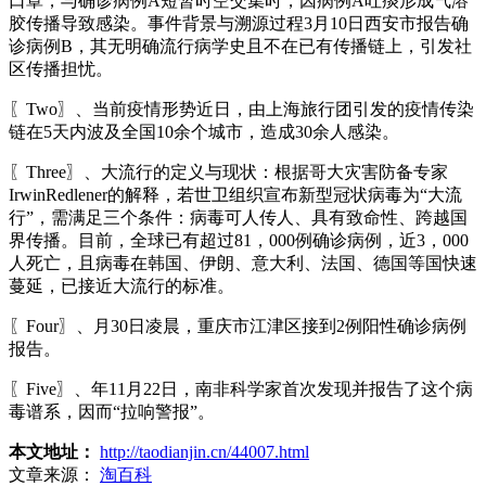
口罩，与确诊病例A短暂时空交集时，因病例A吐痰形成气溶
胶传播导致感染。事件背景与溯源过程3月10日西安市报告确
诊病例B，其无明确流行病学史且不在已有传播链上，引发社
区传播担忧。
〖Two〗、当前疫情形势近日，由上海旅行团引发的疫情传染
链在5天内波及全国10余个城市，造成30余人感染。
〖Three〗、大流行的定义与现状：根据哥大灾害防备专家
IrwinRedlener的解释，若世卫组织宣布新型冠状病毒为“大流
行”，需满足三个条件：病毒可人传人、具有致命性、跨越国
界传播。目前，全球已有超过81，000例确诊病例，近3，000
人死亡，且病毒在韩国、伊朗、意大利、法国、德国等国快速
蔓延，已接近大流行的标准。
〖Four〗、月30日凌晨，重庆市江津区接到2例阳性确诊病例
报告。
〖Five〗、年11月22日，南非科学家首次发现并报告了这个病
毒谱系，因而“拉响警报”。
本文地址：
http://taodianjin.cn/44007.html
文章来源：
淘百科