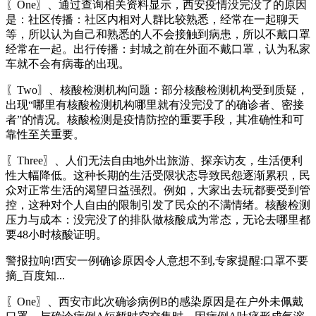
〖One〗、通过查询相关资料显示，西安疫情没完没了的原因
是：社区传播：社区内相对人群比较熟悉，经常在一起聊天
等，所以认为自己和熟悉的人不会接触到病患，所以不戴口罩
经常在一起。出行传播：封城之前在外面不戴口罩，认为私家
车就不会有病毒的出现。
〖Two〗、核酸检测机构问题：部分核酸检测机构受到质疑，
出现“哪里有核酸检测机构哪里就有没完没了的确诊者、密接
者”的情况。核酸检测是疫情防控的重要手段，其准确性和可
靠性至关重要。
〖Three〗、人们无法自由地外出旅游、探亲访友，生活便利
性大幅降低。这种长期的生活受限状态导致民怨逐渐累积，民
众对正常生活的渴望日益强烈。例如，大家出去玩都要受到管
控，这种对个人自由的限制引发了民众的不满情绪。核酸检测
压力与成本：没完没了的排队做核酸成为常态，无论去哪里都
要48小时核酸证明。
警报拉响!西安一例确诊原因令人意想不到,专家提醒:口罩不要
摘_百度知...
〖One〗、西安市此次确诊病例B的感染原因是在户外未佩戴