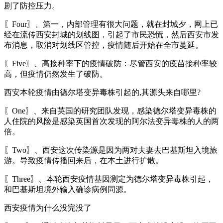
剧了防控压力。
〖Four〗、第一，内部管理有很大问题，就在封城夕，网上已
经在流传西安封城的划线图，引起了市民恐慌，然后西安市发
布消息，取消对划线区管控，疫情随后开始在全市蔓延。
〖Five〗、高接种率下的疫情破防：尽管西安的疫苗接种率较
高，但疫情仍然发生了破防。
西安本轮疫情由德尔塔变异毒株引起的,其源头来自哪里?
〖One〗、来自英国的研究团队发现，感染德尔塔变异毒株的
人住院的风险是感染英国首次发现的阿尔法变异毒株的人的两
倍。
〖Two〗、西安这次传染源是因为两对夫妻去巴基斯坦入境旅
游。导致疫情传播回来后，在本土进行扩散。
〖Three〗、本轮西安疫情基因测定为德尔塔变异毒株引起，
和巴基斯坦境外输入确诊病例同源。
西安疫情为什么没完没了