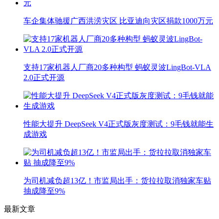
车企集体驰援广西洪涝灾区 比亚迪向灾区捐款1000万元
支持17家机器人厂商20多种构型 蚂蚁灵波LingBot-VLA
2.0正式开源
性能大提升 DeepSeek V4正式版灰度测试：9毛钱就能生
成游戏
为司机减负超13亿！市监局出手：货拉拉取消独家车贴
抽成降至9%
最新文章