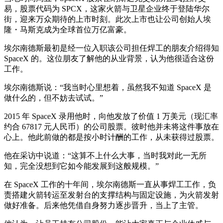
易，股票代码为 SPCX，这家火箭与卫星企业终于登陆华尔
街，迎来万众期待的上市时刻。此次上市也让公司创始人埃
隆・马斯克成为全球首位万亿富豪。
埃尔南德斯最初是经一位入职该公司担任焊工的朋友介绍得知
SpaceX 的。这位朋友了解他的从业背景，认为他很适合这份
工作。
埃尔南德斯说：“我当时心里想着，虽然我不知道 SpaceX 是
做什么的，但不妨去试试。”
2015 年 SpaceX 录用他时，向他发放了价值 1 万美元（现汇率
约合 67817 元人民币）的公司股票。彼时他并未将这件事放在
心上。他此前做的都是按小时计酬的工作，从未获得过股票。
他在采访中说道：“这算不上什么大事，当时我对此一无所
知，完全没想到它如今能发展到这般规模。”
在 SpaceX 工作的十年间，埃尔南德斯一直从事焊工工作，负
责搭建火箭转运至发射台的支撑结构与固定设施，为火箭发射
做好准备。后来他凭借自身努力逐步晋升，当上了主管。