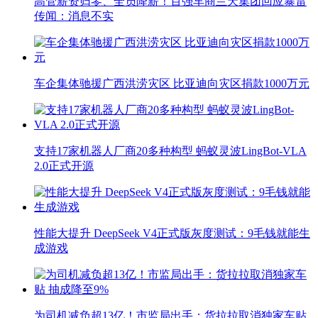
高管薪资归零、全员降薪！百强车商兰天集团回应暴雷
传闻：消息不实
车企集体驰援广西洪涝灾区 比亚迪向灾区捐款1000万元
支持17家机器人厂商20多种构型 蚂蚁灵波LingBot-VLA
2.0正式开源
性能大提升 DeepSeek V4正式版灰度测试：9毛钱就能生
成游戏
为司机减负超13亿！市监局出手：货拉拉取消独家车贴