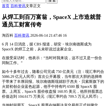
搜 索
首页
百科资讯
文章正文
从焊工到百万富翁，SpaceX 上市造就普
通员工财富传奇
淘百科
百科资讯
2026-06-14 21:47:46
16
6 月 14 日消息，据 CBS 报道，胡安・埃尔南德斯成为
SpaceX 的焊工之前，从未听说过这家企业。
在接受采访时，他表示：“当时对我来说，这不过又是一份合
同制工作。”
如今十多年过去，随着公司完成 750 亿美元（注：现汇率约合
5086.29 亿元人民币）首次公开募股，当年那次大胆的选择终
于带来了丰厚回报。埃尔南德斯现就职于杰夫・贝索斯旗下的
火箭初创企业蓝色起源，他手中持有约 6500 股 SpaceX 股
票。上周五，SpaceX 股价收盘报 160.95 美元，他所持股票总
价值达到 104.6175 万美元（现汇率约合 709.5 万元人民币）。
当地时间周五，SpaceX 股票在纳斯达克交易所正式挂牌交