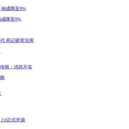
成降至9%
代
闻