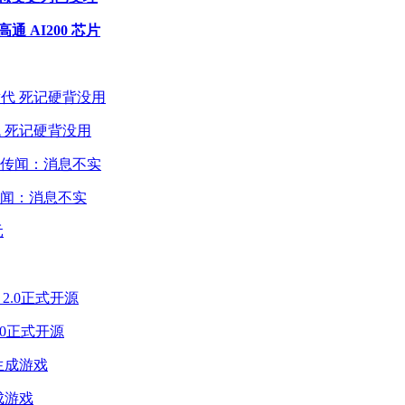
 AI200 芯片
 死记硬背没用
闻：消息不实
2.0正式开源
成游戏