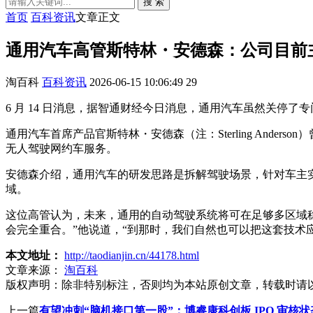
搜 索
首页
百科资讯
文章正文
通用汽车高管斯特林・安德森：公司目前
淘百科
百科资讯
2026-06-15 10:06:49
29
6 月 14 日消息，据智通财经今日消息，通用汽车虽然关停
通用汽车首席产品官斯特林・安德森（注：Sterling An
无人驾驶网约车服务。
安德森介绍，通用汽车的研发思路是拆解驾驶场景，针对车主
域。
这位高管认为，未来，通用的自动驾驶系统将可在足够多区域
会完全重合。”他说道，“到那时，我们自然也可以把这套技术
本文地址：
http://taodianjin.cn/44178.html
文章来源：
淘百科
版权声明：
除非特别标注，否则均为本站原创文章，转载时请
上一篇
有望冲刺“脑机接口第一股”：博睿康科创板 IPO 审核