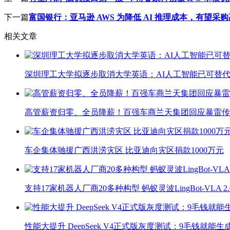
下一篇
富国银行：亚马逊 AWS 为降低 AI 推理成本，有望采购高通
相关文章
深圳理工大学拟逐步取消大学英语：AI人工智能已可替代
高管薪资归零、全员降薪！百强车商兰天集团回应暴雷传
车企集体驰援广西洪涝灾区 比亚迪向灾区捐款1000万元
支持17家机器人厂商20多种构型 蚂蚁灵波LingBot-VLA 
性能大提升 DeepSeek V4正式版灰度测试：9毛钱就能生