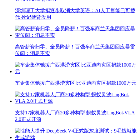
深圳理工大学拟逐步取消大学英语：AI人工智能已可替
代 死记硬背没用
高管薪资归零、全员降薪！百强车商兰天集团回应暴雷
传闻：消息不实
车企集体驰援广西洪涝灾区 比亚迪向灾区捐款1000万元
支持17家机器人厂商20多种构型 蚂蚁灵波LingBot-VLA
2.0正式开源