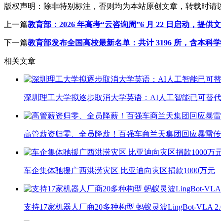
版权声明：
除非特别标注，否则均为本站原创文章，转载时请
上一篇
教育部：2026 年高考“云咨询周”6 月 22 日启动，提
下一篇
教育部发布全国高校最新名单：共计 3196 所，含本科学校 
相关文章
深圳理工大学拟逐步取消大学英语：AI人工智能已可替代
高管薪资归零、全员降薪！百强车商兰天集团回应暴雷传
车企集体驰援广西洪涝灾区 比亚迪向灾区捐款1000万元
支持17家机器人厂商20多种构型 蚂蚁灵波LingBot-VLA 