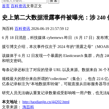
搜 索
首页
百科资讯
文章正文
史上第二大数据泄露事件被曝光：涉 240 亿
淘百科
百科资讯
2026-06-19 21:57:59
12
6 月 18 日消息，科技媒体 cybernews 昨日（6 月 17 
援引博文介绍，本次事件仅次于 2024 年的“泄露之母”（MOA
该媒体于 6 月 12 日发现一个暴露的 Elasticsearch 集
和明文密码。
每条记录还标注了对应的登录 URL 以及来源。数据来自 36 个不同的
规模最大的部分来自所谓的“collections”（集合），包含
亿条记录标注为“本地数据库转储”，可能直接从目标服务器导
研究人员无法确认重复记录数量或受影响唯一用户数，也无法
本文地址：
http://taodianjin.cn/44202.html
文章来源：
淘百科