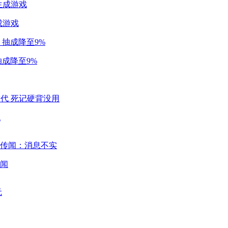
成游戏
成降至9%
代
闻