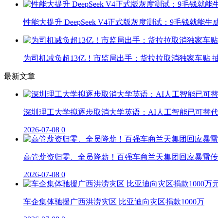
性能大提升 DeepSeek V4正式版灰度测试：9毛钱就能生
为司机减负超13亿！市监局出手：货拉拉取消独家车贴 抽
最新文章
深圳理工大学拟逐步取消大学英语：AI人工智能已可替
2026-07-08
0
高管薪资归零、全员降薪！百强车商兰天集团回应暴雷传
2026-07-08
0
车企集体驰援广西洪涝灾区 比亚迪向灾区捐款1000万