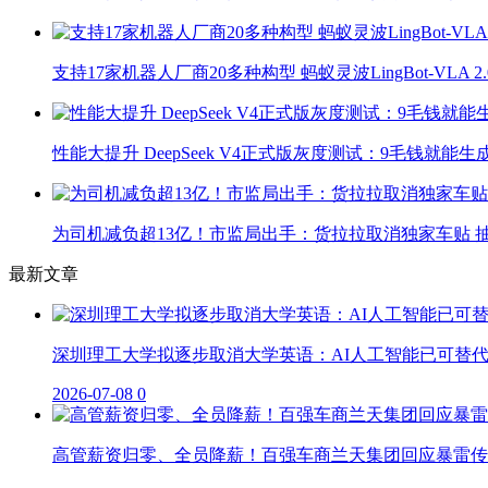
支持17家机器人厂商20多种构型 蚂蚁灵波LingBot-VLA 
性能大提升 DeepSeek V4正式版灰度测试：9毛钱就能生
为司机减负超13亿！市监局出手：货拉拉取消独家车贴 抽
最新文章
深圳理工大学拟逐步取消大学英语：AI人工智能已可替
2026-07-08
0
高管薪资归零、全员降薪！百强车商兰天集团回应暴雷传