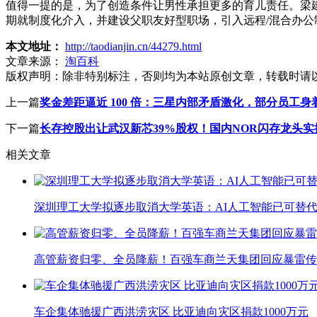
值得一提的是，为了创造条件让男性承担更多的育儿责任。梁
期就制度化介入，并建设父职友好型职场，引入远程/混合办公
本文地址：
http://taodianjin.cn/44279.html
文章来源：
淘百科
版权声明：
除非特别标注，否则均为本站原创文章，转载时请
上一篇
奖金差距逼近 100 倍：三星内部矛盾激化，部分员工
下一篇
长存控股出让武汉新芯39%股权！国内NOR闪存龙头实
相关文章
深圳理工大学拟逐步取消大学英语：AI人工智能已可替代
高管薪资归零、全员降薪！百强车商兰天集团回应暴雷传
车企集体驰援广西洪涝灾区 比亚迪向灾区捐款1000万元