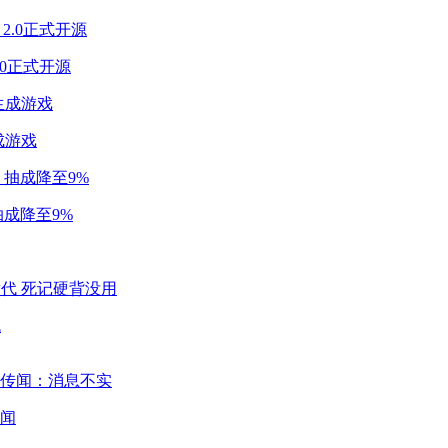
2.0正式开源
成游戏
成降至9%
代
闻