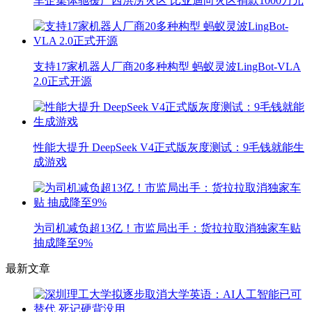
车企集体驰援广西洪涝灾区 比亚迪向灾区捐款1000万元
支持17家机器人厂商20多种构型 蚂蚁灵波LingBot-VLA
2.0正式开源
性能大提升 DeepSeek V4正式版灰度测试：9毛钱就能生
成游戏
为司机减负超13亿！市监局出手：货拉拉取消独家车贴
抽成降至9%
最新文章