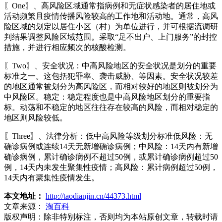
〖One〗、高风险区域通常指病例和无症状感染者的居住地或
活动频繁且疫情传播风险较高的工作地和活动地。通常，高风
险区域的划定以居住小区（村）为单位进行，并可根据流调研
判结果调整风险区域范围。采取“足不出户、上门服务”的封控
措施，并进行相应频次的核酸检测。
〖Two〗、安全状况：中高风险地区的安全状况是划分的重要
标准之一。这包括犯罪率、袭击威胁、等因素。安全状况较差
的地区通常被划分为高风险区，而相对较好的地区则被划分为
中风险区。稳定：稳定程度也是中高风险地区划分的重要指
标。动荡和不稳定的地区往往存在较高的风险，而相对稳定的
地区则风险较低。
〖Three〗、法律分析：低中高风险等级划分标准低风险：无
确诊病例或连续14天无新增确诊病例；中风险：14天内有新增
确诊病例，累计确诊病例不超过50例，或累计确诊病例超过50
例，14天内未发生聚集性疫情；高风险：累计病例超过50例，
14天内有聚集性疫情发生。
本文地址：
http://taodianjin.cn/44373.html
文章来源：
淘百科
版权声明：
除非特别标注，否则均为本站原创文章，转载时请