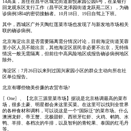
14高某，居住在昌平区城北街道新悦家园公园6号，在某银行
回龙观东区支行工作（昌平区龙泽园街道龙跃苑二区），为确
诊病例3和4的密切接触者。10月18日、19日自驾上下班。
其中，西城区广外天陶红莲菜市场也发现了与新发地市场相关
联的确诊病例。
北京海淀出京是否需要隔离需分情况讨论，目前海淀街道芙蓉
里小区人员不能出京，其他海淀区居民非必要不出京，无特殊
情况一般无需隔离，但前往中高风险地区或报告确诊病例地区
除外。
海淀区：7月26日以来到过国兴家园小区的群众主动向所在社
区单位报告。
北京有哪些物美价廉的农贸市场?
〖One〗、【北京三源里菜市场】据说是北京格调最高的菜市
场，很多土豪、明星都会来这里买菜。在这里可以找到全世界
的各种食材和调料，可以说这是一个“国际泛”的菜市场。什么
澳洲龙虾、帝王蟹、北极甜虾、西班牙红虾、火鸡、鹌鹑、水
鸭、羊排、各档次的牛排，以及智利的青蛇果、泰国的红毛丹
等。