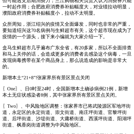
但可能透支后期消费力；三江购物相关负责人认为消费券只能
一时起作用；合肥政府消费券补贴幅度大，对业绩拉动明显，
濮阳政府消费券补贴幅度小，拉动不太明显。
众所周知，浙江绍兴的疫情又全面爆发，同时也非常的严重，
要知道绍兴这70名病例与生鲜超市有关，这个超市现在成为了
疫情的一个源头，接下来小编就为大家介绍一下。
盒马生鲜超市几乎遍布广东全省，有20多家，所以不全面排查
和马上关停的话，会造成更多的消费者去感染这个病毒，一旦
发现病毒携带在某个商品身上，那么说造成的影响是非常大
的。
新增本土“21+8”!张家界所有景区景点关闭
〖One〗、日0时至24时，全国新增本土确诊病例21例，新增
本土无症状感染者8例，其中张家界所有景区景点关闭。
〖Two〗、中风险地区调整：张家界市已将武陵源区军地坪街
道，永定区的永定街道、崇文街道、南庄坪街道、官黎坪街
道、后坪街道、沙堤街道、大庸桥街道、西溪坪街道、阳湖坪
街道、枫香岗街道调整为中风险地区。