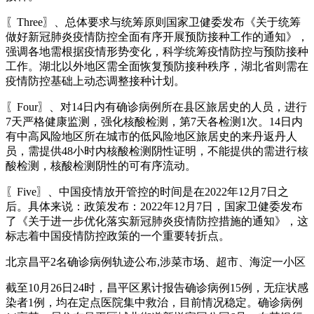
〖Three〗、总体要求与统筹原则国家卫健委发布《关于统筹
做好新冠肺炎疫情防控全面有序开展预防接种工作的通知》，
强调各地需根据疫情形势变化，科学统筹疫情防控与预防接种
工作。湖北以外地区需全面恢复预防接种秩序，湖北省则需在
疫情防控基础上动态调整接种计划。
〖Four〗、对14日内有确诊病例所在县区旅居史的人员，进行
7天严格健康监测，强化核酸检测，第7天各检测1次。14日内
有中高风险地区所在城市的低风险地区旅居史的来丹返丹人
员，需提供48小时内核酸检测阴性证明，不能提供的需进行核
酸检测，核酸检测阴性的可有序流动。
〖Five〗、中国疫情放开管控的时间是在2022年12月7日之
后。具体来说：政策发布：2022年12月7日，国家卫健委发布
了《关于进一步优化落实新冠肺炎疫情防控措施的通知》，这
标志着中国疫情防控政策的一个重要转折点。
北京昌平2名确诊病例轨迹公布,涉菜市场、超市、海淀一小区
截至10月26日24时，昌平区累计报告确诊病例15例，无症状感
染者1例，均在定点医院集中救治，目前情况稳定。确诊病例