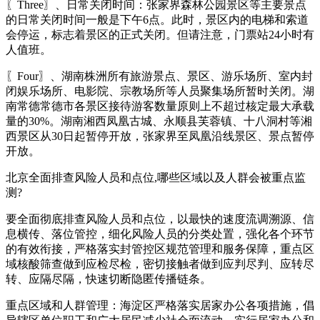
〖Three〗、日常关闭时间：张家界森林公园景区等主要景点
的日常关闭时间一般是下午6点。此时，景区内的电梯和索道
会停运，标志着景区的正式关闭。但请注意，门票站24小时有
人值班。
〖Four〗、湖南株洲所有旅游景点、景区、游乐场所、室内封
闭娱乐场所、电影院、宗教场所等人员聚集场所暂时关闭。湖
南常德常德市各景区接待游客数量原则上不超过核定最大承载
量的30%。湖南湘西凤凰古城、永顺县芙蓉镇、十八洞村等湘
西景区从30日起暂停开放，张家界至凤凰沿线景区、景点暂停
开放。
北京全面排查风险人员和点位,哪些区域以及人群会被重点监
测?
要全面彻底排查风险人员和点位，以最快的速度流调溯源、信
息横传、落位管控，细化风险人员的分类处置，强化各个环节
的有效衔接，严格落实封管控区规范管理和服务保障，重点区
域核酸筛查做到应检尽检，密切接触者做到应判尽判、应转尽
转、应隔尽隔，快速切断隐匿传播链条。
重点区域和人群管理：海淀区严格落实居家办公各项措施，倡