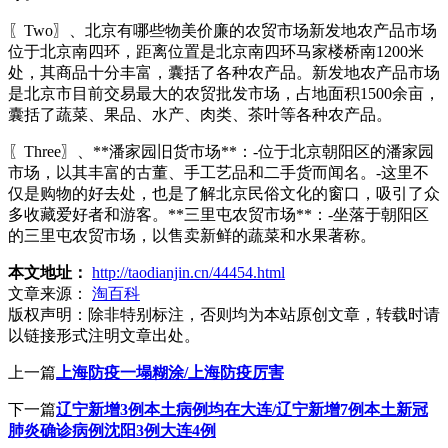
〖Two〗、北京有哪些物美价廉的农贸市场新发地农产品市场
位于北京南四环，距离位置是北京南四环马家楼桥南1200米
处，其商品十分丰富，囊括了各种农产品。新发地农产品市场
是北京市目前交易最大的农贸批发市场，占地面积1500余亩，
囊括了蔬菜、果品、水产、肉类、茶叶等各种农产品。
〖Three〗、**潘家园旧货市场**：-位于北京朝阳区的潘家园
市场，以其丰富的古董、手工艺品和二手货而闻名。-这里不
仅是购物的好去处，也是了解北京民俗文化的窗口，吸引了众
多收藏爱好者和游客。**三里屯农贸市场**：-坐落于朝阳区
的三里屯农贸市场，以售卖新鲜的蔬菜和水果著称。
本文地址：
http://taodianjin.cn/44454.html
文章来源：
淘百科
版权声明：
除非特别标注，否则均为本站原创文章，转载时请
以链接形式注明文章出处。
上一篇
上海防疫一塌糊涂/上海防疫厉害
下一篇
辽宁新增3例本土病例均在大连/辽宁新增7例本土新冠
肺炎确诊病例沈阳3例大连4例