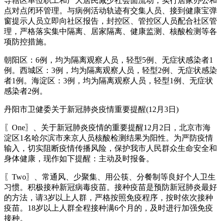
导辖区单位职工和广大居民减少社会面流动，实行居家办公和
点对点闭环管理。与病例活动轨迹有交集人员、接到健康宝弹
窗提示人员立即向社区报告，封控区、管控区人员配合社区管
理，严格落实集中隔离、居家隔离、健康监测、核酸检测等各
项防控措施。
朝阳区：6例，均为隔离观察人员，轻型5例、无症状感染者1
例。西城区：3例，均为隔离观察人员，轻型2例、无症状感染
者1例。海淀区：3例，均为隔离观察人员，轻型1例、无症状
感染者2例。
丹阳市卫健委关于新冠肺炎疫情重要提醒(12月3日)
〖One〗、关于新冠肺炎疫情的重要提醒12月2日，北京市海
淀区1名哈尔滨市来京人员核酸检测结果为阳性。为严防疫情
输入，切实阻断疫情传播风险，保护我市人民群众生命安全和
身体健康，现作如下提醒：主动及时报备。
〖Two〗、常通风、少聚集、用公筷、分餐制等良好个人卫生
习惯。积极接种新冠病毒疫苗。接种疫苗是预防新冠肺炎最好
的方法，请3岁以上人群，严格按照免疫程序，按时依次接种
疫苗。18岁以上人群全程接种满6个月的，及时进行加强免疫
接种。