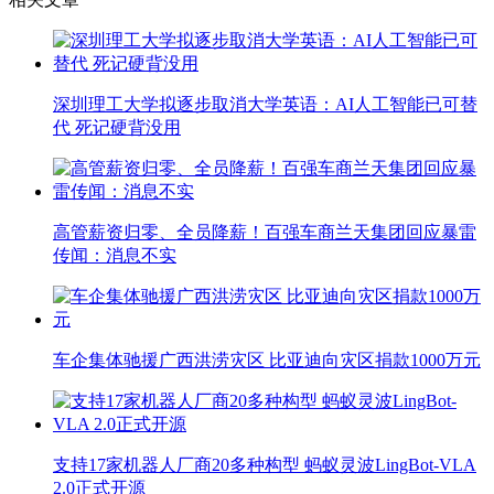
深圳理工大学拟逐步取消大学英语：AI人工智能已可替
代 死记硬背没用
高管薪资归零、全员降薪！百强车商兰天集团回应暴雷
传闻：消息不实
车企集体驰援广西洪涝灾区 比亚迪向灾区捐款1000万元
支持17家机器人厂商20多种构型 蚂蚁灵波LingBot-VLA
2.0正式开源