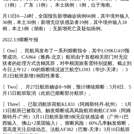
（1例）、广东（1例）。本土病例：1例，位于海南。
月13日0—24时，全国报告新增确诊病例66例，其中境外输入
36例，本土30例；新增无症状感染者19例，其中境外输入18
例，本土1例（湖南）；无新增死亡及疑似病例。
2022.3.9熔断午报
〖One〗、民航局发布了一系列熔断指令，其中LO9KU419预
警成功。CA864（雅典-北京）航班由于首都相关部门对无症
状者的处理方式含糊其辞，对申根国旅客需特别提醒。截止到
今日上午12：00的熔断情况波兰航空LO93（华沙-天津）：3
月2日航班新增1例阳性乘客。
〖Two〗、月27日航班确诊8~9例，预计继续熔断：5月8日、5
月15日航班取消（此前已熔断部分航班）。
〖Three〗、已取消航班荷航KL831（阿姆斯特丹-杭州）：3月
13日航班已被取消。触发熔断或高风险航班南航CZ308（阿姆
斯特丹-广州）3月11日航班新增3例无症状感染者（广州+1巴
西输入、佛山+2英国输入）。熔断风险：60%几率触发熔断，
需高度关注后续动态。法航AF382（巴黎-天津）3月10日航班