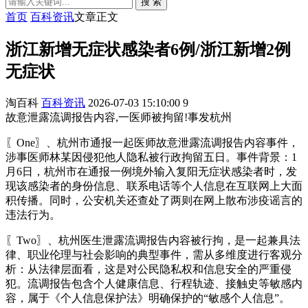
搜 索
首页
百科资讯
文章正文
浙江新增无症状感染者6例/浙江新增2例
无症状
淘百科
百科资讯
2026-07-03 15:10:00
9
故意泄露流调报告内容,一医师被拘留!事发杭州
〖One〗、杭州市通报一起医师故意泄露流调报告内容事件，
涉事医师林某因侵犯他人隐私被行政拘留五日。事件背景：1
月6日，杭州市在通报一例境外输入复阳无症状感染者时，发
现该感染者的身份信息、联系电话等个人信息在互联网上大面
积传播。同时，公安机关还查处了两则在网上散布涉疫谣言的
违法行为。
〖Two〗、杭州医生泄露流调报告内容被行拘，是一起兼具法
律、职业伦理与社会影响的典型事件，需从多维度进行客观分
析：从法律层面看，这是对公民隐私权和信息安全的严重侵
犯。流调报告包含个人健康信息、行程轨迹、接触史等敏感内
容，属于《个人信息保护法》明确保护的“敏感个人信息”。