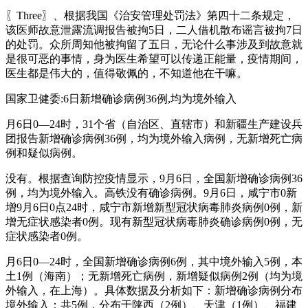
〖Three〗、根据我国《治安管理处罚法》第四十二条规定，
该医师故意泄露流调报告被拘5日，二人借机散布谣言被拘7日
的处罚。众所周知他被拘留了五日，无论什么事涉及到故意就
是很可恶的事情，身为医生希望可以传递正能量，疫情期间，
医生都是伟大的，值得敬佩的，不知道他在干嘛。
国家卫健委:6日新增确诊病例36例,均为境外输入
月6日0—24时，31个省（自治区、直辖市）和新疆生产建设兵
团报告新增确诊病例36例，均为境外输入病例，无新增死亡病
例和疑似病例。
没有。根据查询防控疫情显示，9月6日，全国新增确诊病例36
例，均为境外输入。高铁没有确诊病例。9月6日，咸宁市0新
增9月6日0点24时，咸宁市新增新型冠状病毒肺炎病例0例，新
增无症状感染者0例。现有新型冠状病毒肺炎确诊病例0例，无
症状感染者0例。
月6日0—24时，全国新增确诊病例6例，其中境外输入5例，本
土1例（海南）；无新增死亡病例，新增疑似病例2例（均为境
外输入，在上海）。具体数据及分析如下：新增确诊病例分布
境外输入：共5例，分布于陕西（2例）、天津（1例）、福建