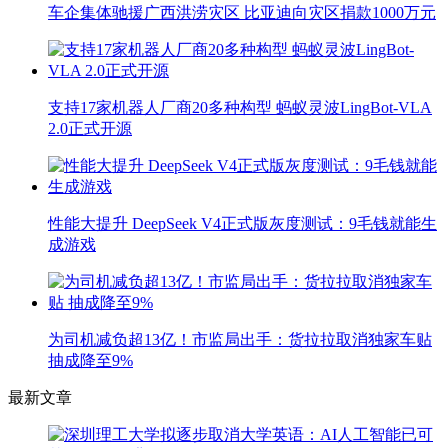
车企集体驰援广西洪涝灾区 比亚迪向灾区捐款1000万元
支持17家机器人厂商20多种构型 蚂蚁灵波LingBot-VLA
2.0正式开源
性能大提升 DeepSeek V4正式版灰度测试：9毛钱就能生
成游戏
为司机减负超13亿！市监局出手：货拉拉取消独家车贴
抽成降至9%
最新文章