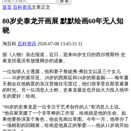
搜 索
首页
百科资讯
文章正文
80岁史泰龙开画展 默默绘画60年无人知
晓
淘百科
百科资讯
2026-07-08 13:45:33
31
据《人物》杂志报道，近日，迎来80岁生日的西尔维斯特·史
泰龙丝毫没有放慢脚步的迹象。
一位知情人士透露，他和妻子詹妮弗·弗拉文以及三个女儿
——30岁的索菲亚、28岁的西斯廷和24岁的斯嘉丽——每年夏
天都会在他购置的东汉普顿住宅度过，他们很享受在那里避暑
的时光。另一位消息人士称，史泰龙最近也开始大力投入他毕
生的爱好：绘画。
“80岁的史泰龙是一位专注于艺术创作的人”有消息人士说。
“他在家里建了一个非常棒的工作室，绘画就是他的生命。如
果他要扮演某个角色，他会先画出草图。今年一月，他举办了
一场精彩的回顾展，绘画是他真正的挚爱——他从11岁就开始