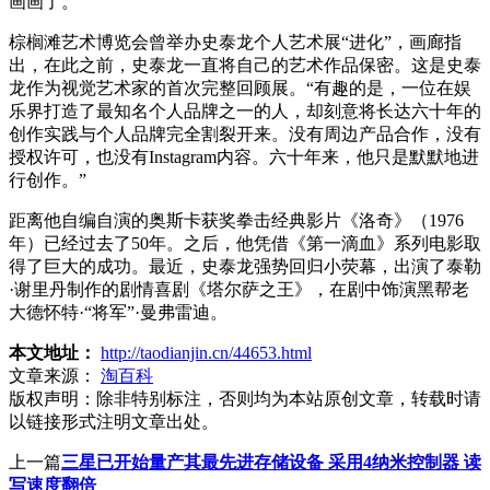
画画了。”
棕榈滩艺术博览会曾举办史泰龙个人艺术展“进化”，画廊指
出，在此之前，史泰龙一直将自己的艺术作品保密。这是史泰
龙作为视觉艺术家的首次完整回顾展。“有趣的是，一位在娱
乐界打造了最知名个人品牌之一的人，却刻意将长达六十年的
创作实践与个人品牌完全割裂开来。没有周边产品合作，没有
授权许可，也没有Instagram内容。六十年来，他只是默默地进
行创作。”
距离他自编自演的奥斯卡获奖拳击经典影片《洛奇》（1976
年）已经过去了50年。之后，他凭借《第一滴血》系列电影取
得了巨大的成功。最近，史泰龙强势回归小荧幕，出演了泰勒
·谢里丹制作的剧情喜剧《塔尔萨之王》，在剧中饰演黑帮老
大德怀特·“将军”·曼弗雷迪。
本文地址：
http://taodianjin.cn/44653.html
文章来源：
淘百科
版权声明：
除非特别标注，否则均为本站原创文章，转载时请
以链接形式注明文章出处。
上一篇
三星已开始量产其最先进存储设备 采用4纳米控制器 读
写速度翻倍