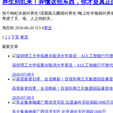
养生别乱来！弄懂这些东西，你才是真正
泡个枸杞水就叫养生?清晨跑几圈就叫养生?晚上吃半饱就叫养
考虑了天、地、人之间的关...
淘百科
2020-06-20
515
#
养生
1
2
3
下页
尾页
最新文章
深圳理工大学拟逐步取消大学英语：AI人工智能已可替
2026-07-08
0
高管薪资归零、全员降薪！百强车商兰天集团回应暴雷传
2026-07-08
0
车企集体驰援广西洪涝灾区 比亚迪向灾区捐款1000万