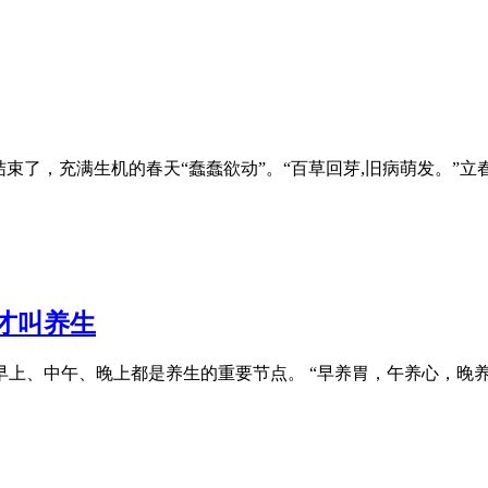
结束了，充满生机的春天“蠢蠢欲动”。“百草回芽,旧病萌发。
才叫养生
上、中午、晚上都是养生的重要节点。 “早养胃，午养心，晚